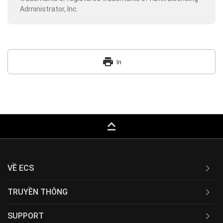
Administrator, Inc.
print
In
keyboard_capslock
VỀ ECS
TRUYỀN THÔNG
SUPPORT