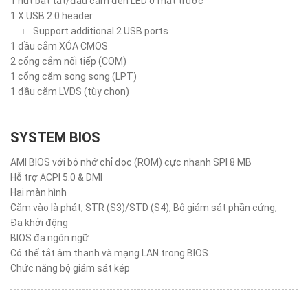
1 nút bật tắt/đầu cắm đèn LED ở mặt trước
1 X USB 2.0 header
∟ Support additional 2 USB ports
1 đầu cắm XÓA CMOS
2 cổng cắm nối tiếp (COM)
1 cổng cắm song song (LPT)
1 đầu cắm LVDS (tùy chọn)
SYSTEM BIOS
AMI BIOS với bộ nhớ chỉ đọc (ROM) cực nhanh SPI 8 MB
Hỗ trợ ACPI 5.0 & DMI
Hai màn hình
Cắm vào là phát, STR (S3)/STD (S4), Bộ giám sát phần cứng,
Đa khởi động
BIOS đa ngôn ngữ
Có thể tắt âm thanh và mạng LAN trong BIOS
Chức năng bộ giám sát kép