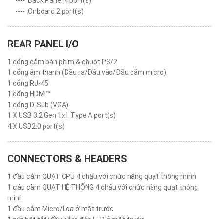
----
Back Panel 4 port(s)
----
Onboard 2 port(s)
REAR PANEL I/O
1 cổng cắm bàn phím & chuột PS/2
1 cổng âm thanh (Đầu ra/Đầu vào/Đầu cắm micro)
1 cổng RJ-45
1 cổng HDMI™
1 cổng D-Sub (VGA)
1 X USB 3.2 Gen 1x1 Type A port(s)
4 X USB2.0 port(s)
CONNECTORS & HEADERS
1 đầu cắm QUẠT CPU 4 chấu với chức năng quạt thông minh
1 đầu cắm QUẠT HỆ THỐNG 4 chấu với chức năng quạt thông
minh
1 đầu cắm Micro/Loa ở mặt trước