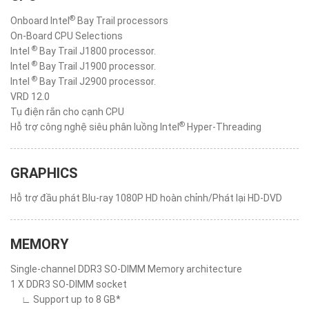
®
Onboard Intel
Bay Trail processors
On-Board CPU Selections
®
Intel
Bay Trail J1800 processor.
®
Intel
Bay Trail J1900 processor.
®
Intel
Bay Trail J2900 processor.
VRD 12.0
Tụ điện rắn cho cạnh CPU
®
Hỗ trợ công nghệ siêu phân luồng Intel
Hyper-Threading
GRAPHICS
Hỗ trợ đầu phát Blu-ray 1080P HD hoàn chỉnh/Phát lại HD-DVD
MEMORY
Single-channel DDR3 SO-DIMM Memory architecture
1 X DDR3 SO-DIMM socket
∟ Support up to 8 GB*