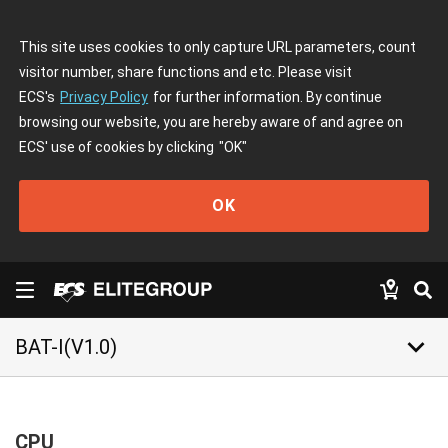
This site uses cookies to only capture URL parameters, count
visitor number, share functions and etc. Please visit
ECS's
Privacy Policy
for further information. By continue
browsing our website, you are hereby aware of and agree on
ECS' use of cookies by clicking
"OK"
OK
keyboard_arrow_down
BAT-I(V1.0)
CPU