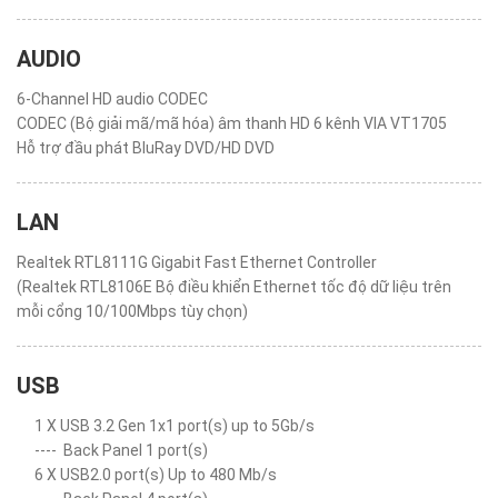
AUDIO
6-Channel HD audio CODEC
CODEC (Bộ giải mã/mã hóa) âm thanh HD 6 kênh VIA VT1705
Hỗ trợ đầu phát BluRay DVD/HD DVD
LAN
Realtek RTL8111G Gigabit Fast Ethernet Controller
(Realtek RTL8106E Bộ điều khiển Ethernet tốc độ dữ liệu trên
mỗi cổng 10/100Mbps tùy chọn)
USB
1 X USB 3.2 Gen 1x1 port(s) up to 5Gb/s
----
Back Panel 1 port(s)
6 X USB2.0 port(s) Up to 480 Mb/s