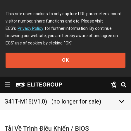
This site uses cookies to only capture URL parameters, count
visitor number, share functions and etc. Please visit
ECS's
Privacy Policy
for further information. By continue
browsing our website, you are hereby aware of and agree on
ECS' use of cookies by clicking
"OK"
OK
keyboard_arrow_down
G41T-M16(V1.0)
(no longer for sale)
Tải Về Trình Điều Khiển / BIOS