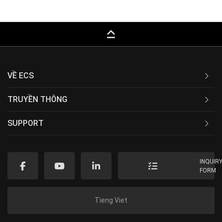
keyboard_capslock
VỀ ECS
TRUYỀN THÔNG
SUPPORT
INQUIR
FORM
Tieng Viet