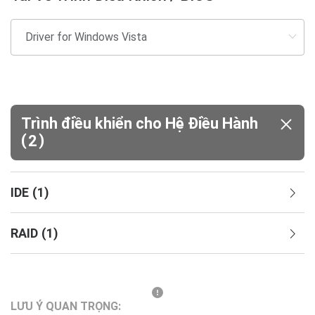
Trình điều khiển cho Hệ Điều Hành
(
)
2
IDE
(
1
)
RAID
(
1
)
LƯU Ý QUAN TRỌNG: