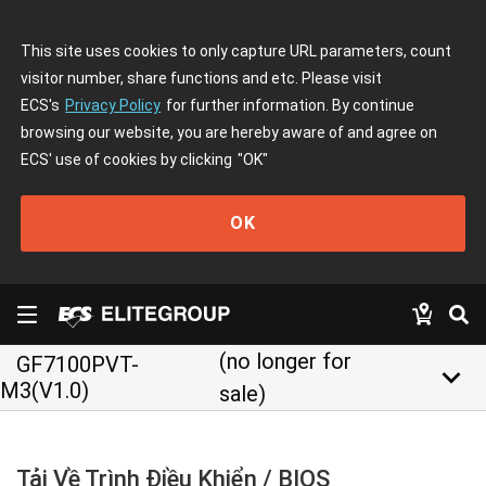
This site uses cookies to only capture URL parameters, count
visitor number, share functions and etc. Please visit
ECS's
Privacy Policy
for further information. By continue
browsing our website, you are hereby aware of and agree on
ECS' use of cookies by clicking
"OK"
OK
(no longer for
GF7100PVT-
keyboard_arrow_down
M3(V1.0)
sale)
Tải Về Trình Điều Khiển / BIOS