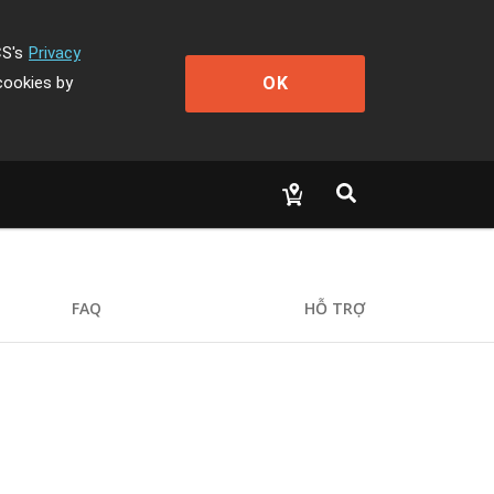
CS's
Privacy
OK
cookies by
FAQ
HỖ TRỢ