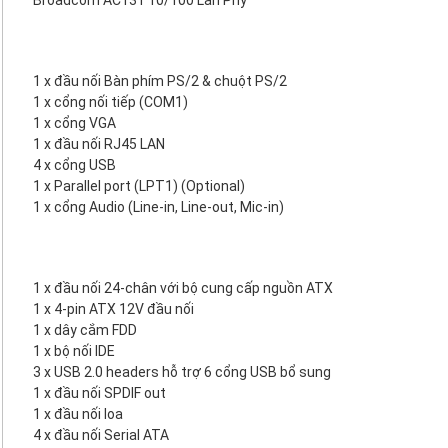
Broadcom AC131 10/100 Lan Phy
1 x đầu nối Bàn phím PS/2 & chuột PS/2
1 x cổng nối tiếp (COM1)
1 x cổng VGA
1 x đầu nối RJ45 LAN
4 x cổng USB
1 x Parallel port (LPT1) (Optional)
1 x cổng Audio (Line-in, Line-out, Mic-in)
1 x đầu nối 24-chân với bộ cung cấp nguồn ATX
1 x 4-pin ATX 12V đầu nối
1 x dây cắm FDD
1 x bộ nối IDE
3 x USB 2.0 headers hỗ trợ 6 cổng USB bổ sung
1 x đầu nối SPDIF out
1 x đầu nối loa
4 x đầu nối Serial ATA