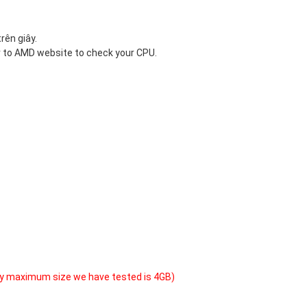
ên giây.
 to
AMD website
to check your CPU.
y maximum size we have tested is 4GB)