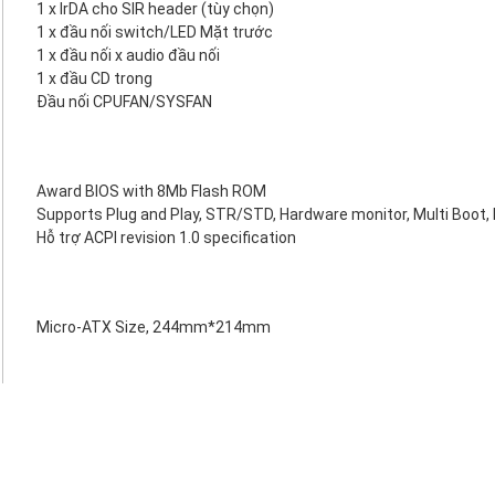
1 x IrDA cho SIR header (tùy chọn)
1 x đầu nối switch/LED Mặt trước
1 x đầu nối x audio đầu nối
1 x đầu CD trong
Đầu nối CPUFAN/SYSFAN
Award BIOS with 8Mb Flash ROM
Supports Plug and Play, STR/STD, Hardware monitor, Multi Boot,
Hỗ trợ ACPI revision 1.0 specification
Micro-ATX Size, 244mm*214mm