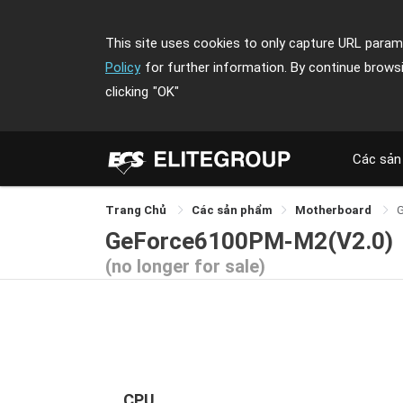
This site uses cookies to only capture URL parame
Policy
for further information. By continue brows
clicking
"OK"
Các sản
Trang Chủ
Các sản phẩm
Motherboard
GeForce6100PM-M2(V2.0)
(no longer for sale)
CPU