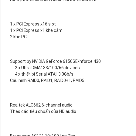
1 x PCI Express x16 slot
1 x PCI Express x1 khe cắm
2 khe PCI
Support by NVIDIA GeForce 6150SE/nforce 430
2 x Ultra DMA133/100/66 devices
4 x thiết bị Serial ATAII 3.0Gb/s
Cấu hình RAID0, RAID1, RAID0+1, RAID5
Realtek ALC662 6-channel audio
Theo các tiêu chuẩn của HD audio