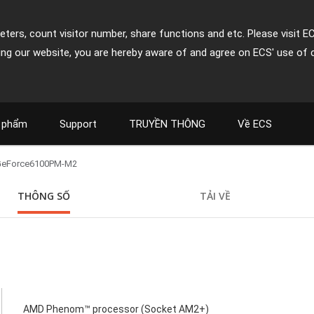
ters, count visitor number, share functions and etc. Please visit E
ing our website, you are hereby aware of and agree on ECS' use of 
 phẩm
Support
TRUYỀN THÔNG
Về ECS
GeForce6100PM-M2
THÔNG SỐ
TẢI VỀ
AMD Phenom™ processor (Socket AM2+)