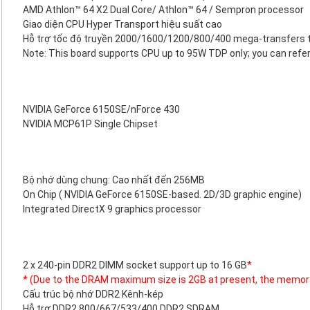
AMD Athlon™ 64 X2 Dual Core/ Athlon™ 64 / Sempron processor
Giao diện CPU Hyper Transport hiệu suất cao
Hỗ trợ tốc độ truyền 2000/1600/1200/800/400 mega-transfers tr
Note: This board supports CPU up to 95W TDP only; you can refer
NVIDIA GeForce 6150SE/nForce 430
NVIDIA MCP61P Single Chipset
Bộ nhớ dùng chung: Cao nhất đến 256MB
On Chip ( NVIDIA GeForce 6150SE-based. 2D/3D graphic engine)
Integrated DirectX 9 graphics processor
2 x 240-pin DDR2 DIMM socket support up to 16 GB
*
* (Due to the DRAM maximum size is 2GB at present, the memor
Cấu trúc bộ nhớ DDR2 Kênh-kép
Hỗ trợ DDR2 800/667/533/400 DDR2 SDRAM