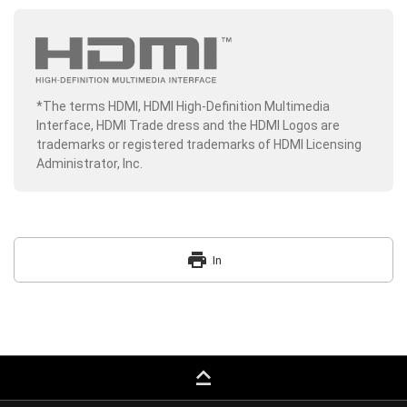
*The terms HDMI, HDMI High-Definition Multimedia
Interface, HDMI Trade dress and the HDMI Logos are
trademarks or registered trademarks of HDMI Licensing
Administrator, Inc.
print
In
keyboard_capslock