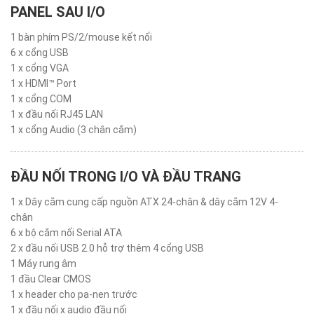
PANEL SAU I/O
1 bàn phím PS/2/mouse kết nối
6 x cổng USB
1 x cổng VGA
1 x HDMI™ Port
1 x cổng COM
1 x đầu nối RJ45 LAN
1 x cổng Audio (3 chân cắm)
ĐẦU NỐI TRONG I/O VÀ ĐẦU TRANG
1 x Dây cắm cung cấp nguồn ATX 24-chân & dây cắm 12V 4-
chân
6 x bộ cắm nối Serial ATA
2 x đầu nối USB 2.0 hỗ trợ thêm 4 cổng USB
1 Máy rung âm
1 đầu Clear CMOS
1 x header cho pa-nen trước
1 x đầu nối x audio đầu nối