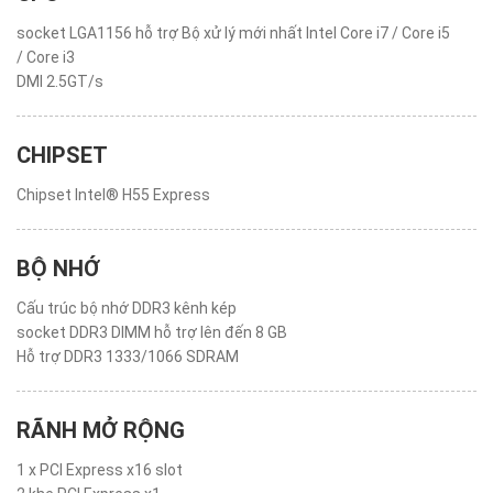
socket LGA1156 hỗ trợ Bộ xử lý mới nhất Intel Core i7 / Core i5
/ Core i3
DMI 2.5GT/s
CHIPSET
Chipset Intel® H55 Express
BỘ NHỚ
Cấu trúc bộ nhớ DDR3 kênh kép
socket DDR3 DIMM hỗ trợ lên đến 8 GB
Hỗ trợ DDR3 1333/1066 SDRAM
RÃNH MỞ RỘNG
1 x PCI Express x16 slot