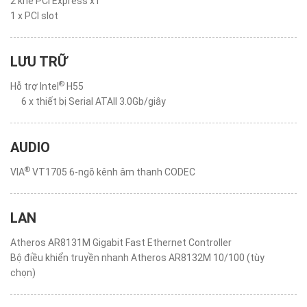
2 khe PCI Express x1
1 x PCI slot
LƯU TRỮ
®
Hỗ trợ Intel
H55
6 x thiết bị Serial ATAII 3.0Gb/giây
AUDIO
®
VIA
VT1705 6-ngõ kênh âm thanh CODEC
LAN
Atheros AR8131M Gigabit Fast Ethernet Controller
Bộ điều khiển truyền nhanh Atheros AR8132M 10/100 (tùy
chọn)