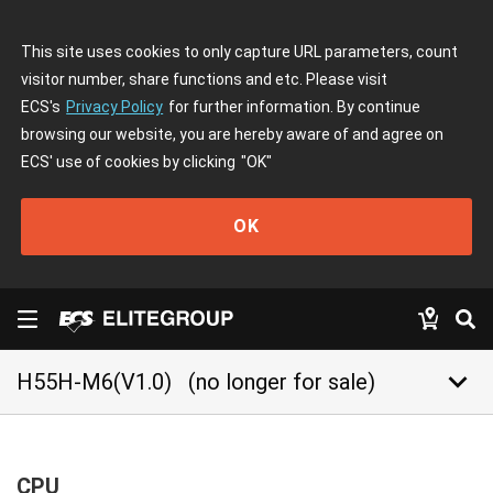
This site uses cookies to only capture URL parameters, count
visitor number, share functions and etc. Please visit
ECS's
Privacy Policy
for further information. By continue
browsing our website, you are hereby aware of and agree on
ECS' use of cookies by clicking
"OK"
OK
keyboard_arrow_down
H55H-M6(V1.0)
(no longer for sale)
CPU