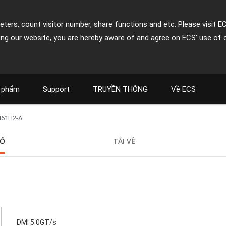
ters, count visitor number, share functions and etc. Please visit E
ing our website, you are hereby aware of and agree on ECS' use of 
 phẩm
Support
TRUYỀN THÔNG
Về ECS
H61H2-A
SỐ
TẢI VỀ
DMI 5.0GT/s