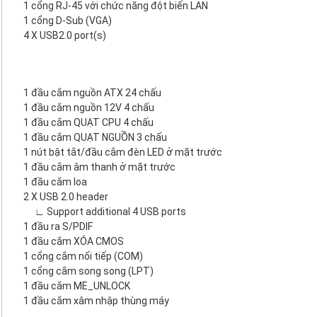
1 cổng RJ-45 với chức năng đột biến LAN
1 cổng D-Sub (VGA)
4 X USB2.0 port(s)
1 đầu cắm nguồn ATX 24 chấu
1 đầu cắm nguồn 12V 4 chấu
1 đầu cắm QUẠT CPU 4 chấu
1 đầu cắm QUẠT NGUỒN 3 chấu
1 nút bật tắt/đầu cắm đèn LED ở mặt trước
1 đầu cắm âm thanh ở mặt trước
1 đầu cắm loa
2 X USB 2.0 header
∟ Support additional 4 USB ports
1 đầu ra S/PDIF
1 đầu cắm XÓA CMOS
1 cổng cắm nối tiếp (COM)
1 cổng cắm song song (LPT)
1 đầu cắm ME_UNLOCK
1 đầu cắm xâm nhập thùng máy