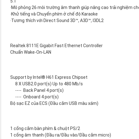
5.1
‧Mô phỏng 26 môi trường âm thanh giúp nâng cao trải nghiệm c
‧Khử tiếng và Chuyển phím ở chế độ Karaoke
‧Tương thích với Direct Sound 3D™, A3D™, I3DL2
Realtek 8111E Gigabit Fast Ethernet Controller
Chuẩn Wake-On-LAN
Support by Intel® H61 Express Chipset
8 X USB2.0 port(s) Up to 480 Mb/s
----
Back Panel 4 port(s)
----
Onboard 4 port(s)
Bộ sạc EZ của ECS (Đầu cắm USB màu xám)
1 cổng cắm bàn phím & chuột PS/2
1 cổng âm thanh (Đầu ra/Đầu vào/Đầu cắm micro)