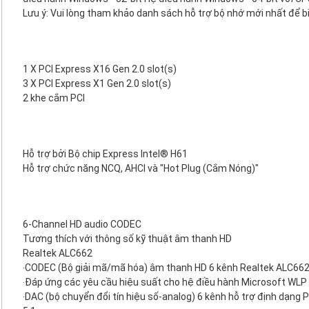
Lưu ý: Vui lòng tham khảo danh sách hỗ trợ bộ nhớ mới nhất để bi
1 X PCI Express X16 Gen 2.0 slot(s)
3 X PCI Express X1 Gen 2.0 slot(s)
2 khe cắm PCI
Hỗ trợ bởi Bộ chip Express Intel® H61
Hỗ trợ chức năng NCQ, AHCI và "Hot Plug (Cắm Nóng)"
6-Channel HD audio CODEC
Tương thích với thông số kỹ thuật âm thanh HD
Realtek ALC662
‧CODEC (Bộ giải mã/mã hóa) âm thanh HD 6 kênh Realtek ALC66
‧Đáp ứng các yêu cầu hiệu suất cho hệ điều hành Microsoft WLP 
‧DAC (bộ chuyển đổi tín hiệu số-analog) 6 kênh hỗ trợ định dạng