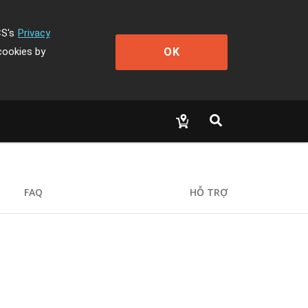
CS's
Privacy
OK
cookies by
FAQ
HỖ TRỢ