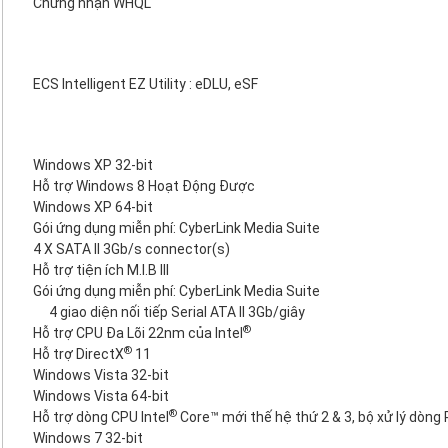
Chứng nhận WHQL
ECS Intelligent EZ Utility : eDLU, eSF
Windows XP 32-bit
Hỗ trợ Windows 8 Hoạt Động Được
Windows XP 64-bit
Gói ứng dụng miễn phí: CyberLink Media Suite
4 X SATA II 3Gb/s connector(s)
Hỗ trợ tiện ích M.I.B III
Gói ứng dụng miễn phí: CyberLink Media Suite
4 giao diện nối tiếp Serial ATA II 3Gb/giây
®
Hỗ trợ CPU Đa Lõi 22nm của Intel
®
Hỗ trợ DirectX
11
Windows Vista 32-bit
Windows Vista 64-bit
®
Hỗ trợ dòng CPU Intel
Core™ mới thế hệ thứ 2 & 3, bộ xử lý dòn
Windows 7 32-bit