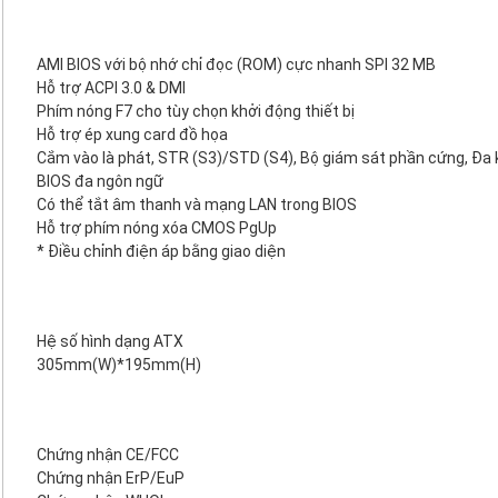
AMI BIOS với bộ nhớ chỉ đọc (ROM) cực nhanh SPI 32 MB
Hỗ trợ ACPI 3.0 & DMI
Phím nóng F7 cho tùy chọn khởi động thiết bị
Hỗ trợ ép xung card đồ họa
Cắm vào là phát, STR (S3)/STD (S4), Bộ giám sát phần cứng, Đa 
BIOS đa ngôn ngữ
Có thể tắt âm thanh và mạng LAN trong BIOS
Hỗ trợ phím nóng xóa CMOS PgUp
* Điều chỉnh điện áp bằng giao diện
Hệ số hình dạng ATX
305mm(W)*195mm(H)
Chứng nhận CE/FCC
Chứng nhận ErP/EuP