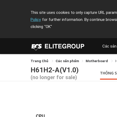
This site uses cookies to only capture URL parame
Policy
for further information. By continue brows
clicking
"OK"
Các sản
Trang Chủ
Các sản phẩm
Motherboard
H61H2-A(V1.0)
THÔNG 
(no longer for sale)
CPU