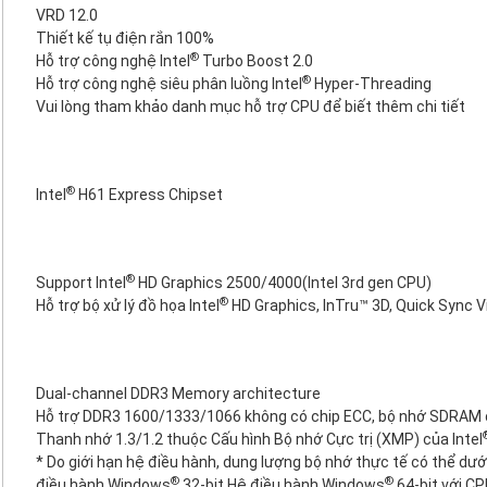
VRD 12.0
Thiết kế tụ điện rắn 100%
®
Hỗ trợ công nghệ Intel
Turbo Boost 2.0
®
Hỗ trợ công nghệ siêu phân luồng Intel
Hyper-Threading
Vui lòng tham khảo danh mục hỗ trợ CPU để biết thêm chi tiết
®
Intel
H61 Express Chipset
®
Support Intel
HD Graphics 2500/4000(Intel 3rd gen CPU)
®
Hỗ trợ bộ xử lý đồ họa Intel
HD Graphics, InTru™ 3D, Quick Sync V
Dual-channel DDR3 Memory architecture
Hỗ trợ DDR3 1600/1333/1066 không có chip ECC, bộ nhớ SDRAM đã
Thanh nhớ 1.3/1.2 thuộc Cấu hình Bộ nhớ Cực trị (XMP) của Intel
* Do giới hạn hệ điều hành, dung lượng bộ nhớ thực tế có thể d
®
®
điều hành Windows
32-bit Hệ điều hành Windows
64-bit với CP