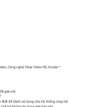
ideo, Công nghệ Clear Video HD, Insider™
 giải mã
®
ưới 4GB để dành sử dụng cho hệ thống chạy hệ
U 64-bit không áp dụng giới hạn này