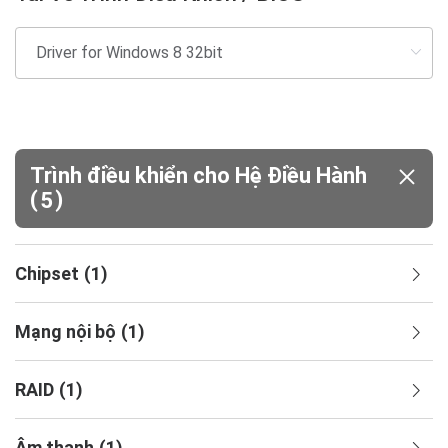
Trình điều khiển cho Hệ Điều Hành
(
)
5
Chipset
(
1
)
Mạng nội bộ
(
1
)
RAID
(
1
)
Âm thanh
(
1
)