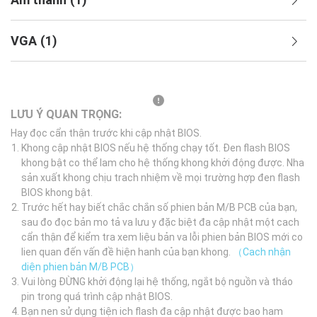
VGA
(
1
)
LƯU Ý QUAN TRỌNG:
Hay đọc cẩn thận trước khi cập nhật BIOS.
Khong cập nhật BIOS nếu hệ thống chạy tốt. Đen flash BIOS
khong bật co thể lam cho hệ thống khong khởi động được. Nha
sản xuất khong chịu trach nhiệm về mọi trường hợp đen flash
BIOS khong bật.
Trước hết hay biết chắc chắn số phien bản M/B PCB của bạn,
sau đo đọc bản mo tả va lưu y đặc biệt đa cập nhật một cach
cẩn thận để kiểm tra xem liệu bản va lỗi phien bản BIOS mới co
lien quan đến vấn đề hiện hanh của bạn khong.
（Cach nhận
diện phien bản M/B PCB）
Vui lòng ĐỪNG khởi động lại hệ thống, ngắt bộ nguồn và tháo
pin trong quá trình cập nhật BIOS.
Bạn nen sử dụng tiện ich flash đa cập nhật được bao ham