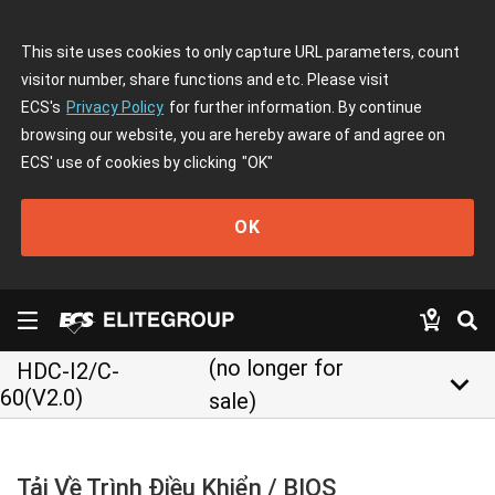
This site uses cookies to only capture URL parameters, count
visitor number, share functions and etc. Please visit
ECS's
Privacy Policy
for further information. By continue
browsing our website, you are hereby aware of and agree on
ECS' use of cookies by clicking
"OK"
OK
(no longer for
HDC-I2/C-
keyboard_arrow_down
60(V2.0)
sale)
Tải Về Trình Điều Khiển / BIOS