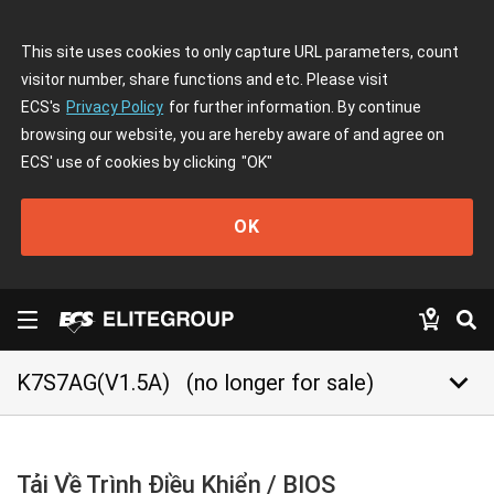
This site uses cookies to only capture URL parameters, count
visitor number, share functions and etc. Please visit
ECS's
Privacy Policy
for further information. By continue
browsing our website, you are hereby aware of and agree on
ECS' use of cookies by clicking
"OK"
OK
keyboard_arrow_down
K7S7AG(V1.5A)
(no longer for sale)
Tải Về Trình Điều Khiển / BIOS