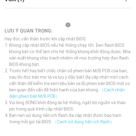
LƯU Ý QUAN TRỌNG:
Hay đọc cẩn thận trước khi cập nhật BIOS.
Khong cập nhật BIOS nếu hệ thống chạy tốt. Đen flash BIOS
khong bật co thể lam cho hệ thống khong khởi động được. Nha
sản xuất khong chịu trach nhiệm về mọi trường hợp đen flash
BIOS khong bật.
Trước hết hay biết chắc chắn số phien bản M/B PCB của bạn,
sau đo đọc bản mo tả va lưu y đặc biệt đa cập nhật một cach
cẩn thận để kiểm tra xem liệu bản va lỗi phien bản BIOS mới co
lien quan đến vấn đề hiện hanh của bạn khong.
（Cach nhận
diện phien bản M/B PCB）
Vui lòng ĐỪNG khởi động lại hệ thống, ngắt bộ nguồn và tháo
pin trong quá trình cập nhật BIOS.
Bạn nen sử dụng tiện ich flash đa cập nhật được bao ham
trong mỗi goi tải BIOS.
（Cach sử dụng tiện ich flash）