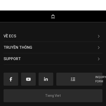
keyboard_capslock
VỀ ECS
TRUYỀN THÔNG
SUPPORT
INQUIR
FORM
Tieng Viet