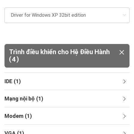
Trình điều khiển cho Hệ Điều Hành
(
)
4
IDE
(
1
)
Mạng nội bộ
(
1
)
Modem
(
1
)
VGA
(
1
)