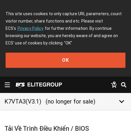
This site uses cookies to only capture URL parameters, count
visitor number, share functions and etc. Please visit
ECS's
Privacy Policy
for further information. By continue
browsing our website, you are hereby aware of and agree on
ECS' use of cookies by clicking
"OK"
OK
keyboard_arrow_down
K7VTA3(V3.1)
(no longer for sale)
Tải Về Trình Điều Khiển / BIOS