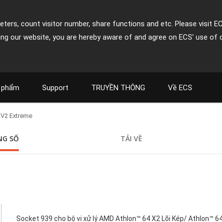
ters, count visitor number, share functions and etc. Please visit E
ing our website, you are hereby aware of and agree on ECS' use of 
 phẩm
Support
TRUYỀN THÔNG
Về ECS
V2 Extreme
NG SỐ
TẢI VỀ
Socket 939 cho bộ vi xử lý AMD Athlon™ 64 X2 Lõi Kép/ Athlon™ 64