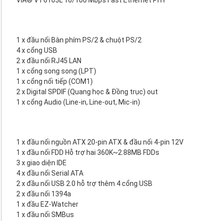
VIA® VT6103L 10/100 Mbps Fast Ethernet PHY
1 x đầu nối Bàn phím PS/2 & chuột PS/2
4 x cổng USB
2 x đầu nối RJ45 LAN
1 x cổng song song (LPT)
1 x cổng nối tiếp (COM1)
2 x Digital SPDIF (Quang học & Đồng trục) out
1 x cổng Audio (Line-in, Line-out, Mic-in)
1 x đầu nối nguồn ATX 20-pin ATX & đầu nối 4-pin 12V
1 x đầu nối FDD Hỗ trợ hai 360K~2.88MB FDDs
3 x giao diện IDE
4 x đầu nối Serial ATA
2 x đầu nối USB 2.0 hỗ trợ thêm 4 cổng USB
2 x đầu nối 1394a
1 x đầu EZ-Watcher
1 x đầu nối SMBus