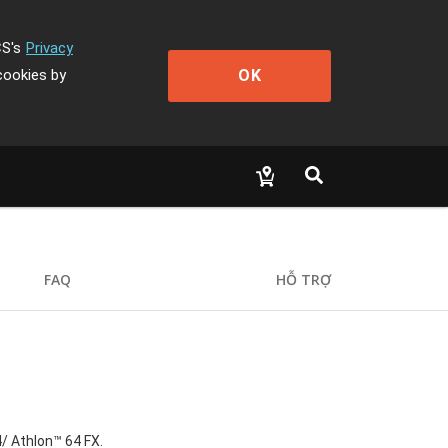
CS's
Privacy
OK
cookies by
FAQ
HỖ TRỢ
/ Athlon™ 64 FX.