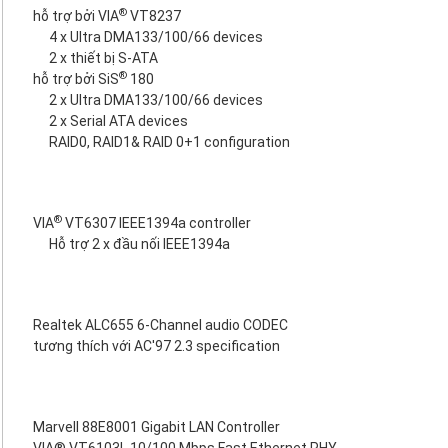
®
hỗ trợ bởi VIA
VT8237
4 x Ultra DMA133/100/66 devices
2 x thiết bị S-ATA
®
hỗ trợ bởi SiS
180
2 x Ultra DMA133/100/66 devices
2 x Serial ATA devices
RAID0, RAID1& RAID 0+1 configuration
®
VIA
VT6307 IEEE1394a controller
Hỗ trợ 2 x đầu nối IEEE1394a
Realtek ALC655 6-Channel audio CODEC
tương thích với AC'97 2.3 specification
Marvell 88E8001 Gigabit LAN Controller