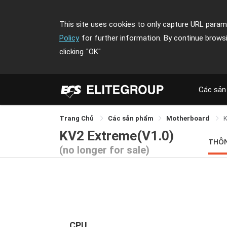
This site uses cookies to only capture URL parame
Policy
for further information. By continue brows
clicking
"OK"
Các sản
Trang Chủ
Các sản phẩm
Motherboard
K
KV2 Extreme(V1.0)
THÔ
(no longer for sale)
CPU