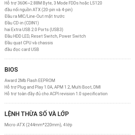
Hỗ trợ 360K~2.88M Byte, 3 Mode FDDs hoặc LS120
đầu nối nguồn ATX (20-pin và 4-pin)
Đầu ra MIC/Line-Out mặt trước
Đầu CD-in (CDIN1)
hai Extra USB 2.0 Ports (USB3)
Đầu HDD LED, Reset Switch, Power Switch
Đầu quạt CPU và chassis
đầu đọc card USB
BIOS
Award 2Mb Flash EEPROM
Hỗ trợ Plug and Play 1.0A, APM 1.2, Multi Boot, DMI
Hỗ trợ toàn đầy đủ cho ACPI revision 1.0 specification
LỆNH THỪA SỐ VÀ LỚP
Micro-ATX (244mm*220mm), 4 lớp