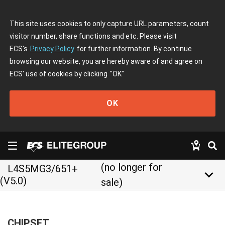
This site uses cookies to only capture URL parameters, count
visitor number, share functions and etc. Please visit
ECS's
Privacy Policy
for further information. By continue
browsing our website, you are hereby aware of and agree on
ECS' use of cookies by clicking
"OK"
OK
(no longer for
L4S5MG3/651+
keyboard_arrow_down
(V5.0)
sale)
CHIPSET