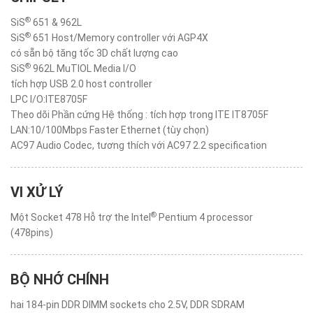
®
SiS
651 & 962L
®
SiS
651 Host/Memory controller với AGP4X
có sẵn bộ tăng tốc 3D chất lượng cao
®
SiS
962L MuTIOL Media I/O
tích hợp USB 2.0 host controller
LPC I/O:ITE8705F
Theo dõi Phần cứng Hệ thống : tích hợp trong ITE IT8705F
LAN:10/100Mbps Faster Ethernet (tùy chọn)
AC97 Audio Codec, tương thích với AC97 2.2 specification
VI XỬ LÝ
®
Một Socket 478 Hỗ trợ the Intel
Pentium 4 processor
(478pins)
BỘ NHỚ CHÍNH
hai 184-pin DDR DIMM sockets cho 2.5V, DDR SDRAM