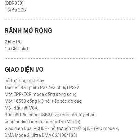
(DDR333)
Tối đa 2GB
RÃNH MỞ RỘNG
2 khe PCI
1 x CNR slot
GIAO DIỆN I/O
hỗ trợ Plug and Play
Đầu nối Bàn phím PS/2 và chuột PS/2
Một EPP/ECP mode cổng song song
Một 16550 cổng I/O nối tiếp tốc độ cao
Một đầu nối VGA
đầu nối bốn cổng USB2.0 và một LAN tùy chọn
cổng audio (Line-in, Line-out và Mic-in)
Giao diện Dual PCI IDE - hỗ trợ bốn thiết bị IDE (PIO mode 4,
DMA Mode 2, Ultra DMA 66/100/133)