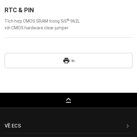
RTC & PIN
®
Tích hợp CMOS SRAM trong SiS
962L
với CMOS hardware clear jumper
print
In
keyboard_capslock
VỀ ECS