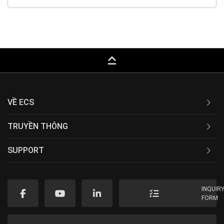
keyboard_capslock
VỀ ECS
TRUYỀN THÔNG
SUPPORT
INQUIR
FORM