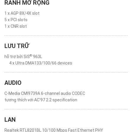
RÃNH MỞ RỘNG
1 x AGP 8X/4X slot
5 x PCI slots
1 x CNR slot
LƯU TRỮ
®
hỗ trợ bởi SiS
963L
4 x Ultra DMA133/100/66 devices
AUDIO
C-Media CMI9739A 6-channel audio CODEC
tương thích với AC'97 2.2 specification
LAN
Realtek RTL8201BL 10/100 Mbps Fast Ethernet PHY