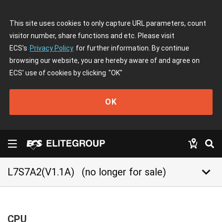
This site uses cookies to only capture URL parameters, count
visitor number, share functions and etc. Please visit
ECS's
Privacy Policy
for further information. By continue
browsing our website, you are hereby aware of and agree on
ECS' use of cookies by clicking
"OK"
OK
keyboard_arrow_down
L7S7A2(V1.1A)
(no longer for sale)
CPU