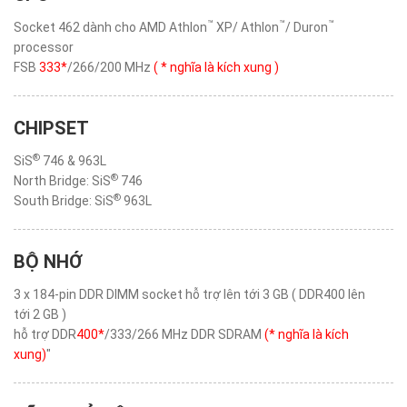
™
™
™
Socket 462 dành cho AMD Athlon
XP/ Athlon
/ Duron
processor
FSB
333*
/266/200 MHz
( * nghĩa là kích xung )
CHIPSET
®
SiS
746 & 963L
®
North Bridge: SiS
746
®
South Bridge: SiS
963L
BỘ NHỚ
3 x 184-pin DDR DIMM socket hỗ trợ lên tới 3 GB ( DDR400 lên
tới 2 GB )
hỗ trợ DDR
400*
/333/266 MHz DDR SDRAM
(* nghĩa là kích
xung)
"