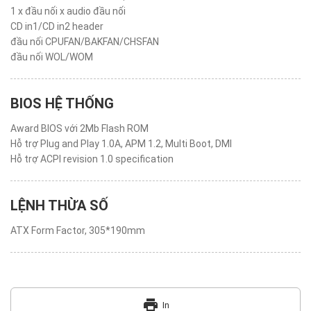
1 x đầu nối x audio đầu nối
CD in1/CD in2 header
đầu nối CPUFAN/BAKFAN/CHSFAN
đầu nối WOL/WOM
BIOS HỆ THỐNG
Award BIOS với 2Mb Flash ROM
Hỗ trợ Plug and Play 1.0A, APM 1.2, Multi Boot, DMI
Hỗ trợ ACPI revision 1.0 specification
LỆNH THỪA SỐ
ATX Form Factor, 305*190mm
print
In