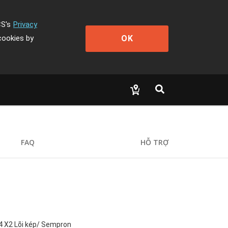
CS's
Privacy
OK
cookies by
FAQ
HỖ TRỢ
64 X2 Lõi kép/ Sempron