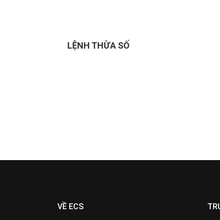
LỆNH THỪA SỐ
VỀ ECS
TR