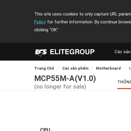
This site uses cookies to only capture URL parame
Policy
for further information. By continue brows
clicking
"OK"
Các sản
Trang Chủ
Các sản phẩm
Motherboard
MCP55M-A(V1.0)
THÔNG
(no longer for sale)
CPU