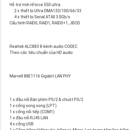
Hỗ trợ mới nForce 550 ultra
2 x thiết bị Ultra DMA133/100/66/33
4 x thiết bị Serial ATAII 3.0Gb/s
Cấu hình RAID0, RAID1, RAID0+1, JBOD
Realtek ALC883 8-kênh audio CODEC
Theo các tiêu chuẩn của HD audio
Marvell 88E1116 Gigabit LAN PHY
1 x đầu nối Bàn phím PS/2 & chuột PS/2
1 x cổng song song (LPT)
1 x cổng nối tiếp (COM1)
1 x đầu nối RJ45 LAN
4 x cổng USB