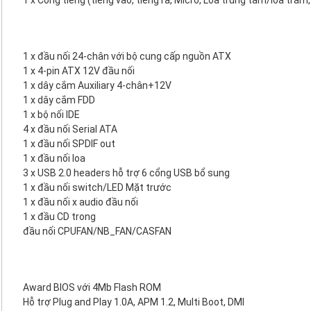
1 x Cổng tiếng (tiếng vào, tiếng ra, Micro, Loa trung tâm/loa trầm
1 x đầu nối 24-chân với bộ cung cấp nguồn ATX
1 x 4-pin ATX 12V đầu nối
1 x dây cắm Auxiliary 4-chân+12V
1 x dây cắm FDD
1 x bộ nối IDE
4 x đầu nối Serial ATA
1 x đầu nối SPDIF out
1 x đầu nối loa
3 x USB 2.0 headers hỗ trợ 6 cổng USB bổ sung
1 x đầu nối switch/LED Mặt trước
1 x đầu nối x audio đầu nối
1 x đầu CD trong
đầu nối CPUFAN/NB_FAN/CASFAN
Award BIOS với 4Mb Flash ROM
Hỗ trợ Plug and Play 1.0A, APM 1.2, Multi Boot, DMI