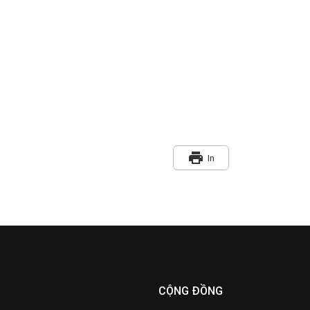
print
In
CỘNG ĐỒNG