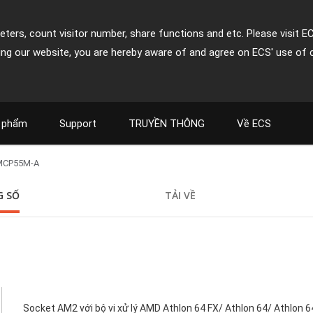
ters, count visitor number, share functions and etc. Please visit E
ing our website, you are hereby aware of and agree on ECS' use of 
 phẩm
Support
TRUYỀN THÔNG
Về ECS
MCP55M-A
 SỐ
TẢI VỀ
Socket AM2 với bộ vi xử lý AMD Athlon 64 FX/ Athlon 64/ Athlon 