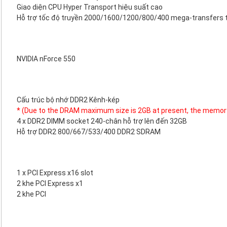
Giao diện CPU Hyper Transport hiệu suất cao
Hỗ trợ tốc độ truyền 2000/1600/1200/800/400 mega-transfers tr
NVIDIA nForce 550
Cấu trúc bộ nhớ DDR2 Kênh-kép
* (Due to the DRAM maximum size is 2GB at present, the memor
4 x DDR2 DIMM socket 240-chân hỗ trợ lên đến 32GB
Hỗ trợ DDR2 800/667/533/400 DDR2 SDRAM
1 x PCI Express x16 slot
2 khe PCI Express x1
2 khe PCI