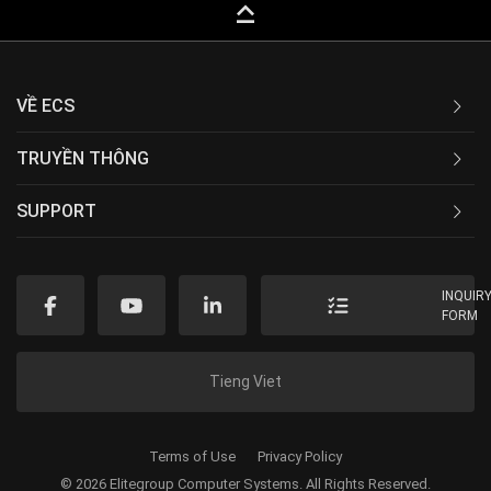
keyboard_capslock
VỀ ECS
TRUYỀN THÔNG
SUPPORT
INQUIR
FORM
Tieng Viet
Terms of Use
Privacy Policy
© 2026 Elitegroup Computer Systems. All Rights Reserved.