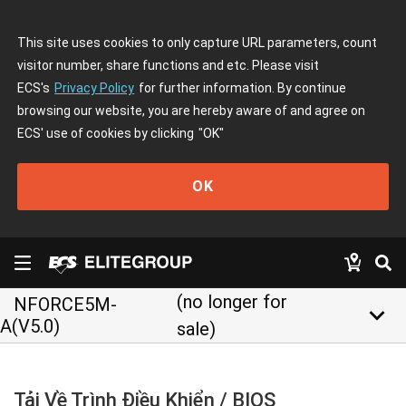
This site uses cookies to only capture URL parameters, count
visitor number, share functions and etc. Please visit
ECS's
Privacy Policy
for further information. By continue
browsing our website, you are hereby aware of and agree on
ECS' use of cookies by clicking
"OK"
OK
(no longer for
NFORCE5M-
keyboard_arrow_down
A(V5.0)
sale)
Tải Về Trình Điều Khiển / BIOS