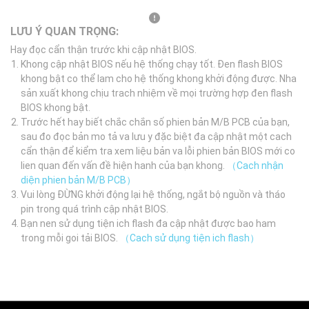
LƯU Ý QUAN TRỌNG:
Hay đọc cẩn thận trước khi cập nhật BIOS.
Khong cập nhật BIOS nếu hệ thống chạy tốt. Đen flash BIOS
khong bật co thể lam cho hệ thống khong khởi động được. Nha
sản xuất khong chịu trach nhiệm về mọi trường hợp đen flash
BIOS khong bật.
Trước hết hay biết chắc chắn số phien bản M/B PCB của bạn,
sau đo đọc bản mo tả va lưu y đặc biệt đa cập nhật một cach
cẩn thận để kiểm tra xem liệu bản va lỗi phien bản BIOS mới co
lien quan đến vấn đề hiện hanh của bạn khong.
（Cach nhận
diện phien bản M/B PCB）
Vui lòng ĐỪNG khởi động lại hệ thống, ngắt bộ nguồn và tháo
pin trong quá trình cập nhật BIOS.
Bạn nen sử dụng tiện ich flash đa cập nhật được bao ham
trong mỗi goi tải BIOS.
（Cach sử dụng tiện ich flash）