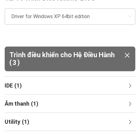
Trình điều khiển cho Hệ Điều Hành
(
)
3
IDE
(
1
)
Âm thanh
(
1
)
Utility
(
1
)