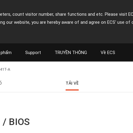
ters, count visitor number, share functions and etc. Please visit E
ing our website, you are hereby aware of and agree on ECS' use of 
 phẩm
Support
TRUYỀN THÔNG
Về ECS
41T-A
Ố
TẢI VỀ
 / BIOS