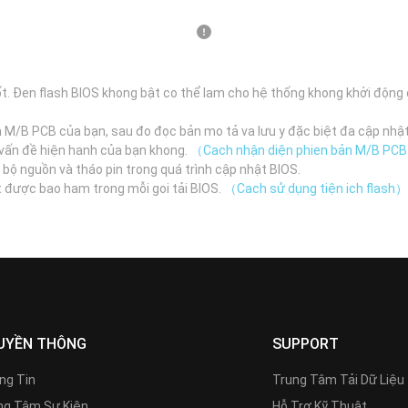
t. Đen flash BIOS khong bật co thể lam cho hệ thống khong khởi động
n M/B PCB của bạn, sau đo đọc bản mo tả va lưu y đặc biệt đa cập nhậ
n vấn đề hiện hanh của bạn khong.
（Cach nhận diện phien bản M/B PC
 bộ nguồn và tháo pin trong quá trình cập nhật BIOS.
t được bao ham trong mỗi goi tải BIOS.
（Cach sử dụng tiện ich flash）
UYỀN THÔNG
SUPPORT
ng Tin
Trung Tâm Tải Dữ Liệu
g Tâm Sự Kiện
Hỗ Trợ Kỹ Thuật