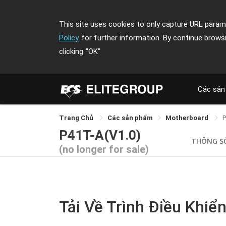
This site uses cookies to only capture URL parame
Policy
for further information. By continue brows
clicking
"OK"
Các sản
Trang Chủ
Các sản phẩm
Motherboard
P
P41T-A(V1.0)
THÔNG S
(no longer for sale)
Tải Về Trình Điều Khiển