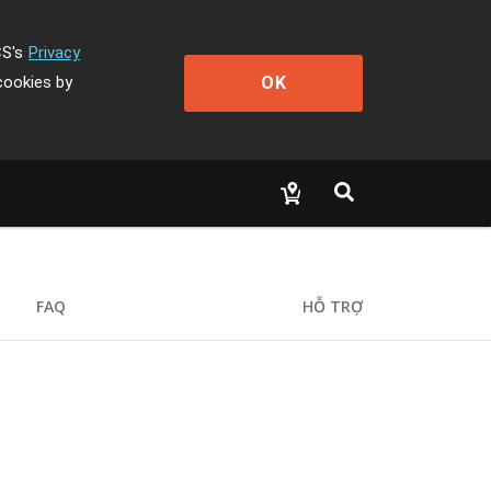
CS's
Privacy
OK
cookies by
FAQ
HỖ TRỢ