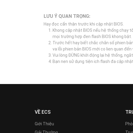
LƯU Ý QUAN TRỌNG:
Hay đọc cẩn thận trước khi cập nhật BIOS.
Khong cập nhật BIOS nếu hệ thống chạy tố
mọi trường hợp đen flash BIOS khong bật.
Trước hết hay biết chắc chắn số phien bả
va lỗi phien bản BIOS mới co lien quan đế
Vui lòng ĐỪNG khởi động lại hệ thống, ngắt
Bạn nen sử dụng tiện ich flash đa cập nhậ
VỀ ECS
TR
Giới Thiệu
Phò
Giải Thưởng
Trun