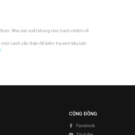
 được. Nha sản xuất khong chịu trach nhiệm về
t một cach cẩn thận để kiểm tra xem liệu bản
B）
CỘNG ĐỒNG
Facebook
Youtube