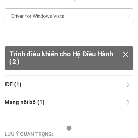
Trình điều khiển cho Hệ Điều Hành
(
)
2
IDE
(
1
)
Mạng nội bộ
(
1
)
LƯU Ý QUAN TRỌNG: