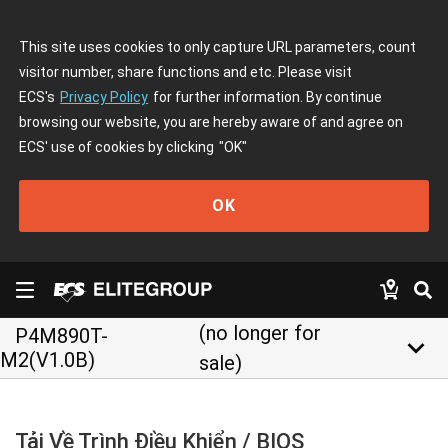
This site uses cookies to only capture URL parameters, count
visitor number, share functions and etc. Please visit
ECS's
Privacy Policy
for further information. By continue
browsing our website, you are hereby aware of and agree on
ECS' use of cookies by clicking
"OK"
OK
(no longer for
P4M890T-
keyboard_arrow_down
M2(V1.0B)
sale)
Tải Về Trình Điều Khiển / BIOS