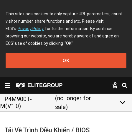
This site uses cookies to only capture URL parameters, count
visitor number, share functions and etc. Please visit
ECS's
Privacy Policy
for further information. By continue
browsing our website, you are hereby aware of and agree on
ECS' use of cookies by clicking
"OK"
OK
(no longer for
P4M900T-
keyboard_arrow_down
M(V1.0)
sale)
Tải Về Trình Điều Khiển / BIOS