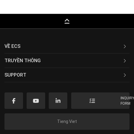
keyboard_capslock
VỀ ECS
TRUYỀN THÔNG
SUPPORT
INQUIR
FORM
Tieng Viet