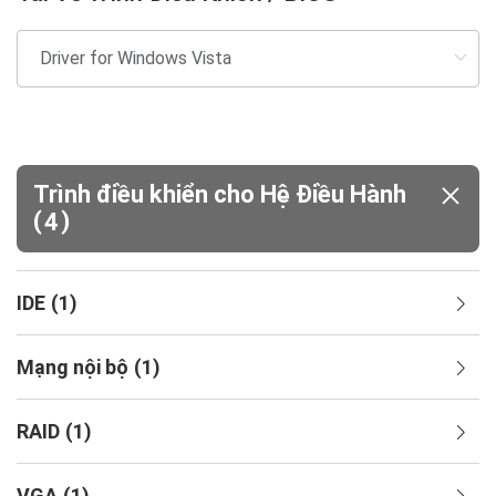
Trình điều khiển cho Hệ Điều Hành
(
)
4
IDE
(
1
)
Mạng nội bộ
(
1
)
RAID
(
1
)
VGA
(
1
)