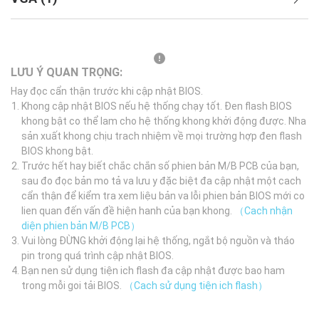
LƯU Ý QUAN TRỌNG:
Hay đọc cẩn thận trước khi cập nhật BIOS.
Khong cập nhật BIOS nếu hệ thống chạy tốt. Đen flash BIOS
khong bật co thể lam cho hệ thống khong khởi động được. Nha
sản xuất khong chịu trach nhiệm về mọi trường hợp đen flash
BIOS khong bật.
Trước hết hay biết chắc chắn số phien bản M/B PCB của bạn,
sau đo đọc bản mo tả va lưu y đặc biệt đa cập nhật một cach
cẩn thận để kiểm tra xem liệu bản va lỗi phien bản BIOS mới co
lien quan đến vấn đề hiện hanh của bạn khong.
（Cach nhận
diện phien bản M/B PCB）
Vui lòng ĐỪNG khởi động lại hệ thống, ngắt bộ nguồn và tháo
pin trong quá trình cập nhật BIOS.
Bạn nen sử dụng tiện ich flash đa cập nhật được bao ham
trong mỗi goi tải BIOS.
（Cach sử dụng tiện ich flash）