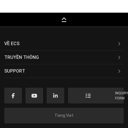
keyboard_capslock
VỀ ECS
TRUYỀN THÔNG
SUPPORT
INQUIR
FORM
Tieng Viet