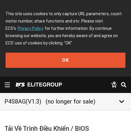
This site uses cookies to only capture URL parameters, count
visitor number, share functions and etc. Please visit
ECS's
Privacy Policy
for further information. By continue
browsing our website, you are hereby aware of and agree on
ECS' use of cookies by clicking
"OK"
OK
keyboard_arrow_down
P4S8AG(V1.3)
(no longer for sale)
Tải Về Trình Điều Khiển / BIOS