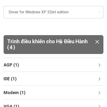
Trình điều khiển cho Hệ Điều Hành
(
)
4
AGP
(
1
)
IDE
(
1
)
Modem
(
1
)
VGA
(
1
)