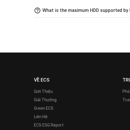
help_outline
What is the maximum HDD supported b
VỀ ECS
TR
Giới Thiệu
Phò
Giải Thưởng
Trun
Green ECS
Liên Hệ
ECS ESG Report