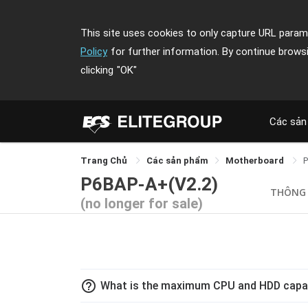
This site uses cookies to only capture URL parame
Policy
for further information. By continue brows
clicking
"OK"
Các sản
Trang Chủ
Các sản phẩm
Motherboard
P6BAP-A+(V2.2)
THÔNG
(no longer for sale)
help_outline
What is the maximum CPU and HDD capa