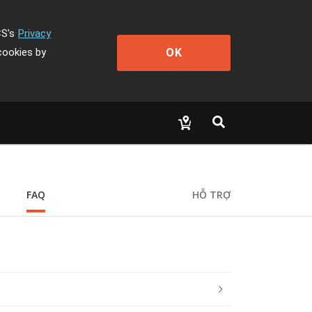
CS's
Privacy
OK
cookies by
FAQ
HỖ TRỢ