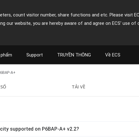
ters, count visitor number, share functions and etc. Please visit E
ing our website, you are hereby aware of and agree on ECS' use of 
 phẩm
Support
TRUYỀN THÔNG
Về ECS
P6BAP-A+
 SỐ
TẢI VỀ
city supported on P6BAP-A+ v2.2?