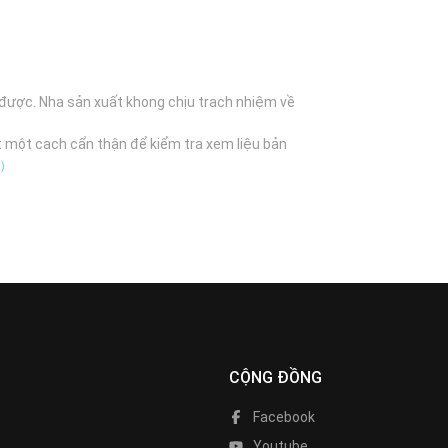
 được. Nha sản xuất khong chịu trach nhiệm về
t một cach cẩn thận để kiểm tra xem liệu bản
B）
CỘNG ĐỒNG
Facebook
Youtube