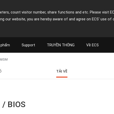
ters, count visitor number, share functions and etc. Please visit E
ing our website, you are hereby aware of and agree on ECS' use of 
 phẩm
Support
TRUYỀN THÔNG
Về ECS
P6ISM
Ố
TẢI VỀ
 / BIOS