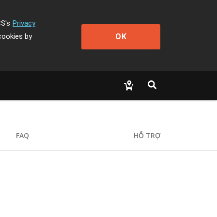
CS's
Privacy
OK
cookies by
FAQ
HỖ TRỢ