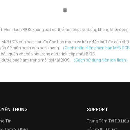
t. Đen flash BIOS khong bật co thể lam cho hệ thống khong khởi động
n M/B PCB của bạn, sau đo đọc bản mo tả va lưu y đặc biệt đa cập nhậ
n vấn đề hiện hanh của bạn khong.
（Cach nhận diện phien bản M/B PC
 bộ nguồn và tháo pin trong quá trình cập nhật BIOS.
t được bao ham trong mỗi goi tải BIOS.
（Cach sử dụng tiện ich flash）
UYỀN THÔNG
SUPPORT
ng Tin
Trung Tâm Tải Dữ Liệu
g Tâm Sự Kiện
Hỗ Trợ Kỹ Thuật