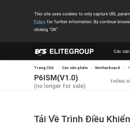
This site uses cookies to only capture URL parame
Policy
for further information. By continue brows
clicking
"OK"
Các sản
Trang Chủ
Các sản phẩm
Motherboard
P6ISM(V1.0)
THÔNG S
(no longer for sale)
Tải Về Trình Điều Khiển