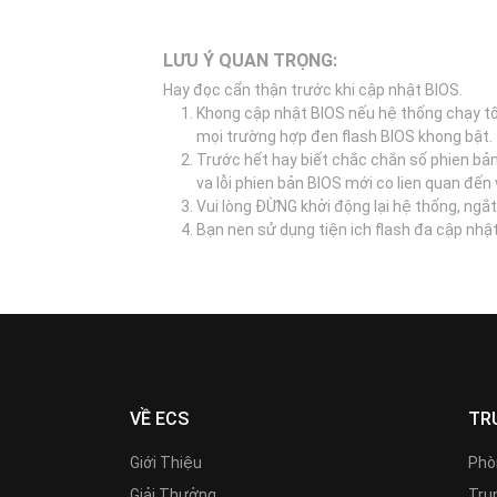
LƯU Ý QUAN TRỌNG:
Hay đọc cẩn thận trước khi cập nhật BIOS.
Khong cập nhật BIOS nếu hệ thống chạy tố
mọi trường hợp đen flash BIOS khong bật.
Trước hết hay biết chắc chắn số phien bả
va lỗi phien bản BIOS mới co lien quan đế
Vui lòng ĐỪNG khởi động lại hệ thống, ngắt
Bạn nen sử dụng tiện ich flash đa cập nhậ
VỀ ECS
TR
Giới Thiệu
Phò
Giải Thưởng
Trun