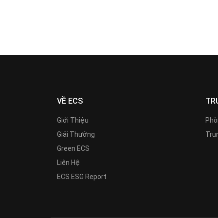
VỀ ECS
TR
Giới Thiệu
Phò
Giải Thưởng
Trun
Green ECS
Liên Hệ
ECS ESG Report