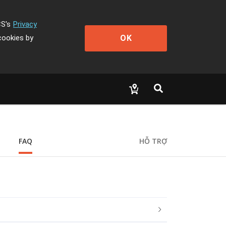
CS's
Privacy
OK
cookies by
FAQ
HỖ TRỢ