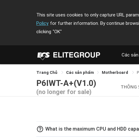
This site uses cookies to only capture URL parame
Policy
for further information. By continue brows
clicking
"OK"
Các sản
Trang Chủ
Các sản phẩm
Motherboard
P6IWT-A+(V1.0)
THÔNG 
(no longer for sale)
help_outline
What is the maximum CPU and HDD capac