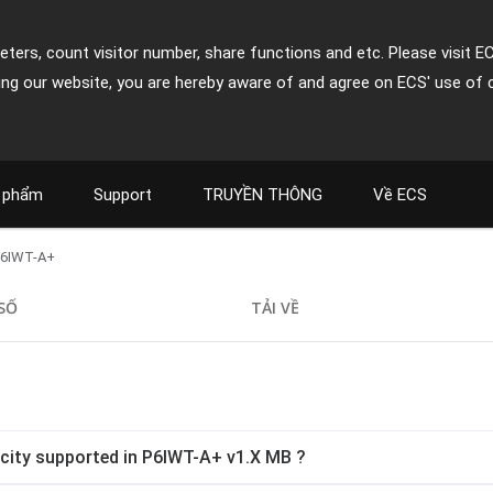
ters, count visitor number, share functions and etc. Please visit E
ing our website, you are hereby aware of and agree on ECS' use of 
 phẩm
Support
TRUYỀN THÔNG
Về ECS
P6IWT-A+
SỐ
TẢI VỀ
ity supported in P6IWT-A+ v1.X MB ?