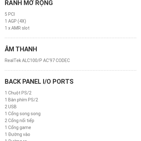
RÃNH MỞ RỘNG
5 PCI
1 AGP (4X)
1 x AMR slot
ÂM THANH
RealTek ALC100/P AC'97 CODEC
BACK PANEL I/O PORTS
1 Chuột PS/2
1 Bàn phím PS/2
2 USB
1 Cổng song song
2 Cổng nối tiếp
1 Cổng game
1 Đường vào