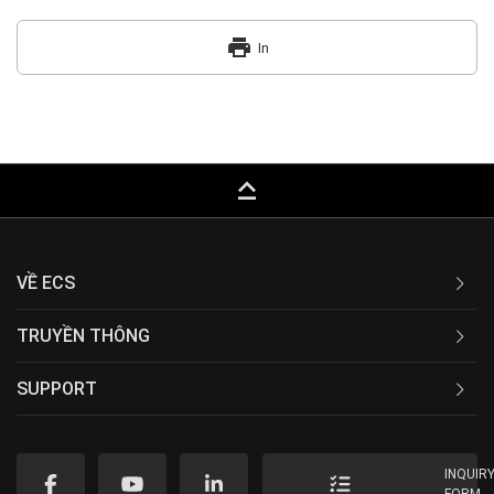
print
In
keyboard_capslock
VỀ ECS
TRUYỀN THÔNG
SUPPORT
INQUIR
FORM