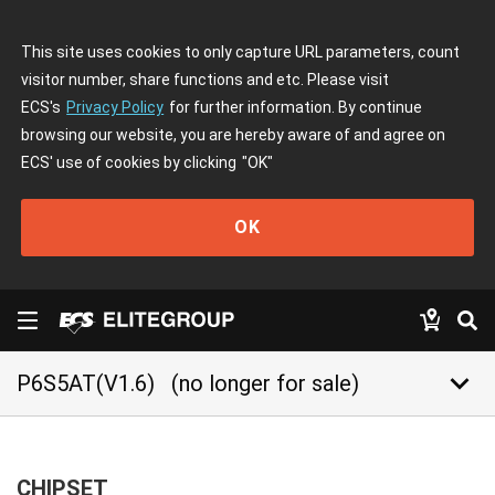
This site uses cookies to only capture URL parameters, count
visitor number, share functions and etc. Please visit
ECS's
Privacy Policy
for further information. By continue
browsing our website, you are hereby aware of and agree on
ECS' use of cookies by clicking
"OK"
OK
keyboard_arrow_down
P6S5AT(V1.6)
(no longer for sale)
CHIPSET