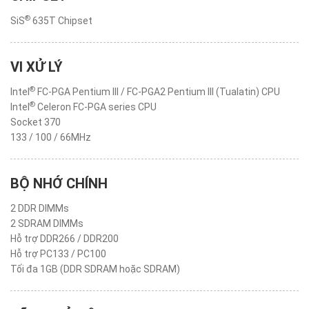
®
SiS
635T Chipset
VI XỬ LÝ
®
Intel
FC-PGA Pentium III / FC-PGA2 Pentium III (Tualatin) CPU
®
Intel
Celeron FC-PGA series CPU
Socket 370
133 / 100 / 66MHz
BỘ NHỚ CHÍNH
2 DDR DIMMs
2 SDRAM DIMMs
Hỗ trợ DDR266 / DDR200
Hỗ trợ PC133 / PC100
Tối đa 1GB (DDR SDRAM hoặc SDRAM)