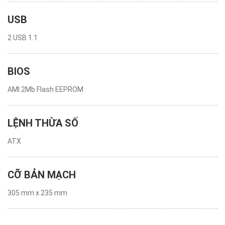
USB
2 USB 1.1
BIOS
AMI 2Mb Flash EEPROM
LỆNH THỪA SỐ
ATX
CỠ BẢN MẠCH
305 mm x 235 mm