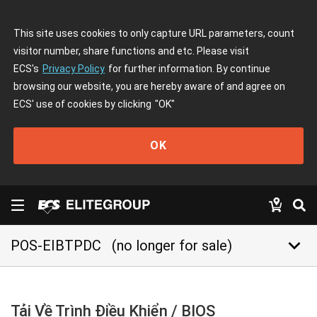
This site uses cookies to only capture URL parameters, count
visitor number, share functions and etc. Please visit
ECS's
Privacy Policy
for further information. By continue
browsing our website, you are hereby aware of and agree on
ECS' use of cookies by clicking
"OK"
OK
keyboard_arrow_down
POS-EIBTPDC
(no longer for sale)
Tải Về Trình Điều Khiển / BIOS