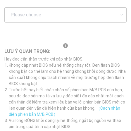
LƯU Ý QUAN TRỌNG:
Hay đọc cẩn thận trước khi cập nhật BIOS.
Khong cập nhật BIOS nếu hệ thống chạy tốt. Đen flash BIOS
khong bật co thể lam cho hệ thống khong khởi động được. Nha
sản xuất khong chịu trach nhiệm về mọi trường hợp đen flash
BIOS khong bật.
Trước hết hay biết chắc chắn số phien bản M/B PCB của bạn,
sau đo đọc bản mo tả va lưu y đặc biệt đa cập nhật một cach
cẩn thận để kiểm tra xem liệu bản va lỗi phien bản BIOS mới co
lien quan đến vấn đề hiện hanh của bạn khong.
（Cach nhận
diện phien bản M/B PCB）
Vui lòng ĐỪNG khởi động lại hệ thống, ngắt bộ nguồn và tháo
pin trong quá trình cập nhật BIOS.