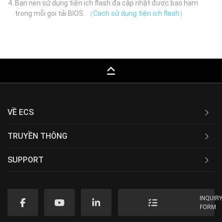
Bạn nen sử dụng tiện ich flash đa cập nhật được bao ham
trong mỗi goi tải BIOS.
（Cach sử dụng tiện ich flash）
keyboard_capslock
VỀ ECS
TRUYỀN THÔNG
SUPPORT
INQUIR
FORM