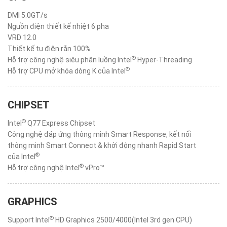
DMI 5.0GT/s
Nguồn điện thiết kế nhiệt 6 pha
VRD 12.0
Thiết kế tụ điện rắn 100%
®
Hỗ trợ công nghệ siêu phân luồng Intel
Hyper-Threading
®
Hỗ trợ CPU mở khóa dòng K của Intel
CHIPSET
®
Intel
Q77 Express Chipset
Công nghệ đáp ứng thông minh Smart Response, kết nối
thông minh Smart Connect & khởi động nhanh Rapid Start
®
của Intel
®
Hỗ trợ công nghệ Intel
vPro™
GRAPHICS
®
Support Intel
HD Graphics 2500/4000(Intel 3rd gen CPU)