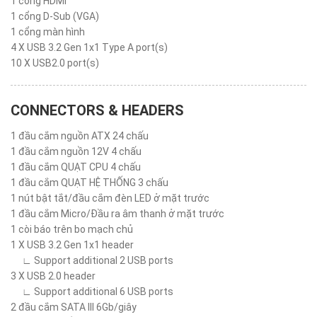
1 cổng HDMI™
1 cổng D-Sub (VGA)
1 cổng màn hình
4 X USB 3.2 Gen 1x1 Type A port(s)
10 X USB2.0 port(s)
CONNECTORS & HEADERS
1 đầu cắm nguồn ATX 24 chấu
1 đầu cắm nguồn 12V 4 chấu
1 đầu cắm QUẠT CPU 4 chấu
1 đầu cắm QUẠT HỆ THỐNG 3 chấu
1 nút bật tắt/đầu cắm đèn LED ở mặt trước
1 đầu cắm Micro/Đầu ra âm thanh ở mặt trước
1 còi báo trên bo mạch chủ
1 X USB 3.2 Gen 1x1 header
∟ Support additional 2 USB ports
3 X USB 2.0 header
∟ Support additional 6 USB ports
2 đầu cắm SATA III 6Gb/giây