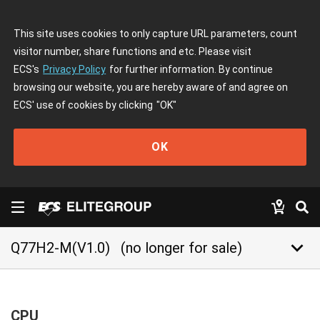
This site uses cookies to only capture URL parameters, count
visitor number, share functions and etc. Please visit
ECS's
Privacy Policy
for further information. By continue
browsing our website, you are hereby aware of and agree on
ECS' use of cookies by clicking
"OK"
OK
keyboard_arrow_down
Q77H2-M(V1.0)
(no longer for sale)
CPU