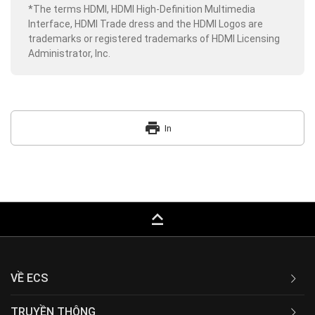
*The terms HDMI, HDMI High-Definition Multimedia
Interface, HDMI Trade dress and the HDMI Logos are
trademarks or registered trademarks of HDMI Licensing
Administrator, Inc.
print
In
keyboard_capslock
VỀ ECS
TRUYỀN THÔNG