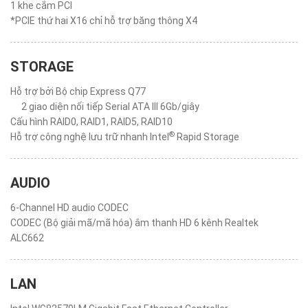
1 khe cắm PCI
*PCIE thứ hai X16 chỉ hỗ trợ băng thông X4
STORAGE
Hỗ trợ bởi Bộ chip Express Q77
2 giao diện nối tiếp Serial ATA III 6Gb/giây
Cấu hình RAID0, RAID1, RAID5, RAID10
®
Hỗ trợ công nghệ lưu trữ nhanh Intel
Rapid Storage
AUDIO
6-Channel HD audio CODEC
CODEC (Bộ giải mã/mã hóa) âm thanh HD 6 kênh Realtek
ALC662
LAN