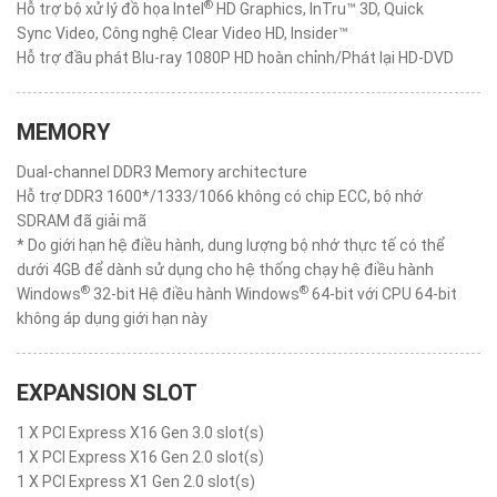
®
Hỗ trợ bộ xử lý đồ họa Intel
HD Graphics, InTru™ 3D, Quick
Sync Video, Công nghệ Clear Video HD, Insider™
Hỗ trợ đầu phát Blu-ray 1080P HD hoàn chỉnh/Phát lại HD-DVD
MEMORY
Dual-channel DDR3 Memory architecture
Hỗ trợ DDR3 1600*/1333/1066 không có chip ECC, bộ nhớ
SDRAM đã giải mã
* Do giới hạn hệ điều hành, dung lượng bộ nhớ thực tế có thể
dưới 4GB để dành sử dụng cho hệ thống chạy hệ điều hành
®
®
Windows
32-bit Hệ điều hành Windows
64-bit với CPU 64-bit
không áp dụng giới hạn này
EXPANSION SLOT
1 X PCI Express X16 Gen 3.0 slot(s)
1 X PCI Express X16 Gen 2.0 slot(s)
1 X PCI Express X1 Gen 2.0 slot(s)