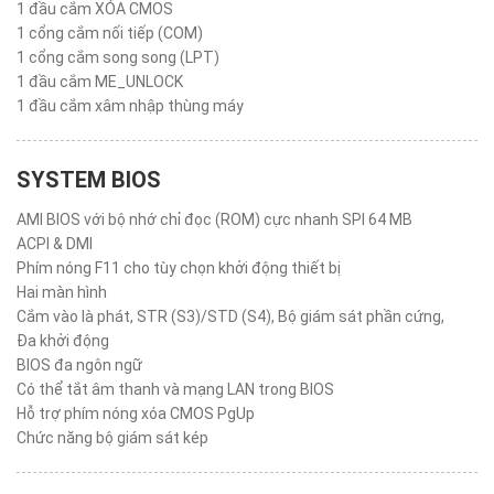
1 đầu cắm XÓA CMOS
1 cổng cắm nối tiếp (COM)
1 cổng cắm song song (LPT)
1 đầu cắm ME_UNLOCK
1 đầu cắm xâm nhập thùng máy
SYSTEM BIOS
AMI BIOS với bộ nhớ chỉ đọc (ROM) cực nhanh SPI 64 MB
ACPI & DMI
Phím nóng F11 cho tùy chọn khởi động thiết bị
Hai màn hình
Cắm vào là phát, STR (S3)/STD (S4), Bộ giám sát phần cứng,
Đa khởi động
BIOS đa ngôn ngữ
Có thể tắt âm thanh và mạng LAN trong BIOS
Hỗ trợ phím nóng xóa CMOS PgUp
Chức năng bộ giám sát kép