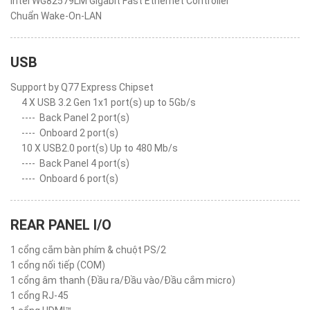
Intel WG82579LM Gigabit Fast Ethernet Controller
Chuẩn Wake-On-LAN
USB
Support by Q77 Express Chipset
4 X USB 3.2 Gen 1x1 port(s) up to 5Gb/s
----
Back Panel 2 port(s)
----
Onboard 2 port(s)
10 X USB2.0 port(s) Up to 480 Mb/s
----
Back Panel 4 port(s)
----
Onboard 6 port(s)
REAR PANEL I/O
1 cổng cắm bàn phím & chuột PS/2
1 cổng nối tiếp (COM)
1 cổng âm thanh (Đầu ra/Đầu vào/Đầu cắm micro)
1 cổng RJ-45