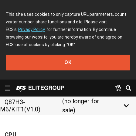
This site uses cookies to only capture URL parameters, count
visitor number, share functions and etc. Please visit
ECS's
Privacy Policy
for further information. By continue
browsing our website, you are hereby aware of and agree on
ECS' use of cookies by clicking
"OK"
OK
(no longer for
Q87H3-
keyboard_arrow_down
M6/KIT1(V1.0)
sale)
CPU