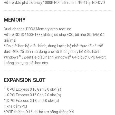
Hỗ trợ đầu phát Blu-ray 1080P HD hoàn chỉnh/Phát lại HD-DVD
MEMORY
Dual-channel DDR3 Memory architecture
Hỗ trợ DDR3 1600/1333 không có chip ECC, bộ nhớ SDRAM đã
giải mã
* Do giới hạn hệ điều hành, dung lượng bộ nhớ thực tế có thể
dưới 4GB để dành sử dụng cho hệ thống chạy hệ điều hành
®
®
Windows
32-bit Hệ điều hành Windows
64-bit với CPU 64-bit
không áp dụng giới hạn này
EXPANSION SLOT
1 X PCI Express X16 Gen 3.0 slot(s)
1 X PCI Express X16 Gen 2.0 slot(s)
1 X PCI Express X1 Gen 2.0 slot(s)
1 khe cắm PCI
*PCIE thứ hai X16 chỉ hỗ trợ băng thông X4