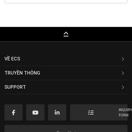
keyboard_capslock
VỀ ECS
TRUYỀN THÔNG
SUPPORT
INQUIR
FORM