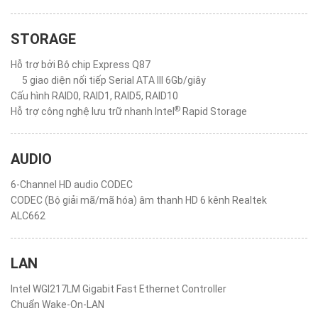
STORAGE
Hỗ trợ bởi Bộ chip Express Q87
5 giao diện nối tiếp Serial ATA III 6Gb/giây
Cấu hình RAID0, RAID1, RAID5, RAID10
®
Hỗ trợ công nghệ lưu trữ nhanh Intel
Rapid Storage
AUDIO
6-Channel HD audio CODEC
CODEC (Bộ giải mã/mã hóa) âm thanh HD 6 kênh Realtek
ALC662
LAN
Intel WGI217LM Gigabit Fast Ethernet Controller
Chuẩn Wake-On-LAN