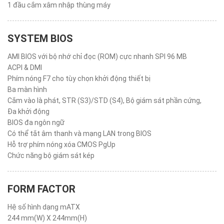
1 đầu cắm xâm nhập thùng máy
SYSTEM BIOS
AMI BIOS với bộ nhớ chỉ đọc (ROM) cực nhanh SPI 96 MB
ACPI & DMI
Phím nóng F7 cho tùy chọn khởi động thiết bị
Ba màn hình
Cắm vào là phát, STR (S3)/STD (S4), Bộ giám sát phần cứng,
Đa khởi động
BIOS đa ngôn ngữ
Có thể tắt âm thanh và mạng LAN trong BIOS
Hỗ trợ phím nóng xóa CMOS PgUp
Chức năng bộ giám sát kép
FORM FACTOR
Hệ số hình dạng mATX
244 mm(W) X 244mm(H)