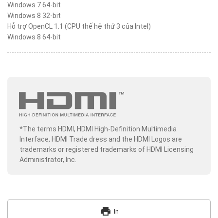
Windows 7 64-bit
Windows 8 32-bit
Hỗ trợ OpenCL 1.1 (CPU thế hệ thứ 3 của Intel)
Windows 8 64-bit
*The terms HDMI, HDMI High-Definition Multimedia
Interface, HDMI Trade dress and the HDMI Logos are
trademarks or registered trademarks of HDMI Licensing
Administrator, Inc.
print
In