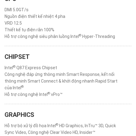
DMI 5.0GT/s
Nguồn điện thiết kế nhiệt 4 pha
VRD 12.5
Thiết kế tụ điện rắn 100%
®
Hỗ trợ công nghệ siêu phân luồng Intel
Hyper-Threading
CHIPSET
®
Intel
Q87 Express Chipset
Công nghệ đáp ứng thông minh Smart Response, kết nối
thông minh Smart Connect & khởi động nhanh Rapid Start
®
của Intel
®
Hỗ trợ công nghệ Intel
vPro™
GRAPHICS
®
Hỗ trợ bộ xử lý đồ họa Intel
HD Graphics, InTru™ 3D, Quick
Sync Video, Công nghệ Clear Video HD, Insider™