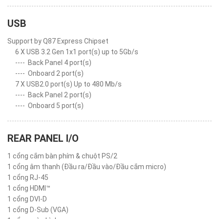
USB
Support by Q87 Express Chipset
6 X USB 3.2 Gen 1x1 port(s) up to 5Gb/s
----
Back Panel 4 port(s)
----
Onboard 2 port(s)
7 X USB2.0 port(s) Up to 480 Mb/s
----
Back Panel 2 port(s)
----
Onboard 5 port(s)
REAR PANEL I/O
1 cổng cắm bàn phím & chuột PS/2
1 cổng âm thanh (Đầu ra/Đầu vào/Đầu cắm micro)
1 cổng RJ-45
1 cổng HDMI™
1 cổng DVI-D
1 cổng D-Sub (VGA)