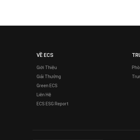
VỀ ECS
TR
Giới Thiệu
Phò
Giải Thưởng
Trun
Green ECS
Liên Hệ
ECS ESG Report