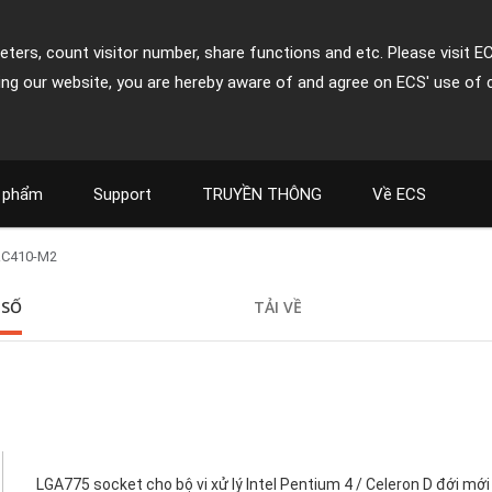
ters, count visitor number, share functions and etc. Please visit E
ing our website, you are hereby aware of and agree on ECS' use of 
 phẩm
Support
TRUYỀN THÔNG
Về ECS
RC410-M2
 SỐ
TẢI VỀ
LGA775 socket cho bộ vi xử lý Intel Pentium 4 / Celeron D đới mới