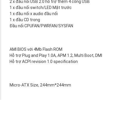
2 x đầu nối USB 2.0 hỗ trợ thêm 4 cổng USB
1 x đầu nối switch/LED Mặt trước
1 x đầu nối x audio đầu nối
1 x đầu CD trong
Đầu nối CPUFAN/PWRFAN/SYSFAN
AMI BIOS với 4Mb Flash ROM
Hỗ trợ Plug and Play 1.0A, APM 1.2, Multi Boot, DMI
Hỗ trợ ACPI revision 1.0 specification
Micro-ATX Size, 244mm*244mm