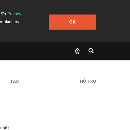
CS's
Privacy
OK
cookies by
FAQ
HỖ TRỢ
 nhất