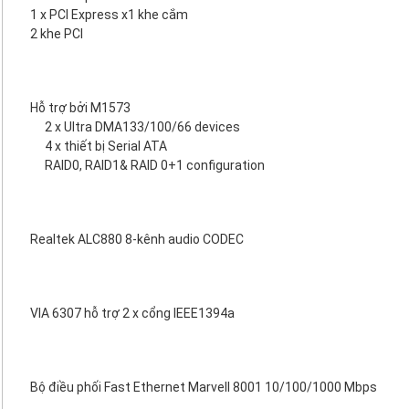
1 x PCI Express x1 khe cắm
2 khe PCI
Hỗ trợ bởi M1573
2 x Ultra DMA133/100/66 devices
4 x thiết bị Serial ATA
RAID0, RAID1& RAID 0+1 configuration
Realtek ALC880 8-kênh audio CODEC
VIA 6307 hỗ trợ 2 x cổng IEEE1394a
Bộ điều phối Fast Ethernet Marvell 8001 10/100/1000 Mbps