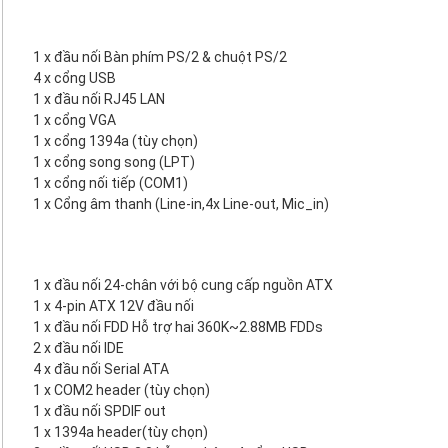
1 x đầu nối Bàn phím PS/2 & chuột PS/2
4 x cổng USB
1 x đầu nối RJ45 LAN
1 x cổng VGA
1 x cổng 1394a (tùy chọn)
1 x cổng song song (LPT)
1 x cổng nối tiếp (COM1)
1 x Cổng âm thanh (Line-in,4x Line-out, Mic_in)
1 x đầu nối 24-chân với bộ cung cấp nguồn ATX
1 x 4-pin ATX 12V đầu nối
1 x đầu nối FDD Hỗ trợ hai 360K~2.88MB FDDs
2 x đầu nối IDE
4 x đầu nối Serial ATA
1 x COM2 header (tùy chọn)
1 x đầu nối SPDIF out
1 x 1394a header(tùy chọn)