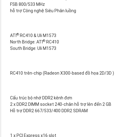
FSB 800/533 MHz
hỗ trợ Công nghệ Siêu Phân luồng
®
ATI
RC410 & Uli M1573
®
North Bridge: ATI
RC410
South Bridge: Uli M1573
RC410 trên-chip (Radeon X300-based đồ họa 2D/3D )
Cấu trúc bộ nhớ DDR2 kênh đơn
2 x DDR2 DIMM socket 240-chân hỗ trợ lên đến 2 GB
Hỗ trợ DDR2 667/533/400 DDR2 SDRAM
1 x PCI Express x16 slot