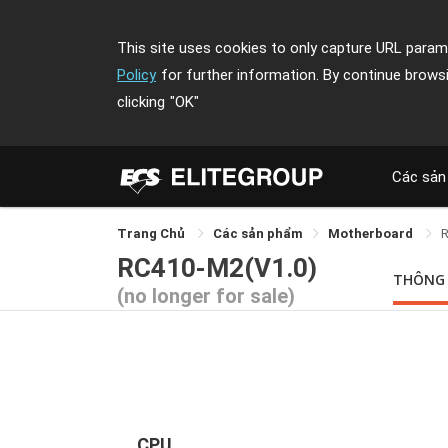
This site uses cookies to only capture URL parame
Policy
for further information. By continue brows
clicking
"OK"
Các sản
Trang Chủ
Các sản phẩm
Motherboard
RC410-M2(V1.0)
THÔNG
(no longer for sale)
CPU