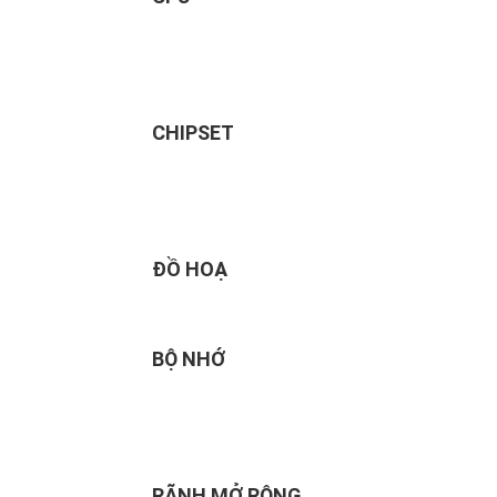
CHIPSET
ĐỒ HOẠ
BỘ NHỚ
RÃNH MỞ RỘNG