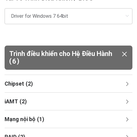
Trình điều khiển cho Hệ Điều Hành
(
)
6
Chipset
(
2
)
iAMT
(
2
)
Mạng nội bộ
(
1
)
RAID
(
2
)