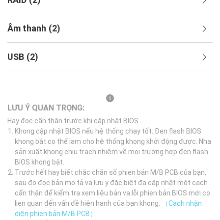
Âm thanh
(
2
)
USB
(
2
)
LƯU Ý QUAN TRỌNG:
Hay đọc cẩn thận trước khi cập nhật BIOS.
Khong cập nhật BIOS nếu hệ thống chạy tốt. Đen flash BIOS
khong bật co thể lam cho hệ thống khong khởi động được. Nha
sản xuất khong chịu trach nhiệm về mọi trường hợp đen flash
BIOS khong bật.
Trước hết hay biết chắc chắn số phien bản M/B PCB của bạn,
sau đo đọc bản mo tả va lưu y đặc biệt đa cập nhật một cach
cẩn thận để kiểm tra xem liệu bản va lỗi phien bản BIOS mới co
lien quan đến vấn đề hiện hanh của bạn khong.
（Cach nhận
diện phien bản M/B PCB）