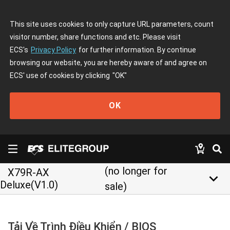
This site uses cookies to only capture URL parameters, count
visitor number, share functions and etc. Please visit
ECS's
Privacy Policy
for further information. By continue
browsing our website, you are hereby aware of and agree on
ECS' use of cookies by clicking
"OK"
OK
(no longer for
X79R-AX
keyboard_arrow_down
Deluxe(V1.0)
sale)
Tải Về Trình Điều Khiển / BIOS