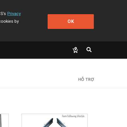
CS's
Privacy
OK
cookies by
HỖ TRỢ