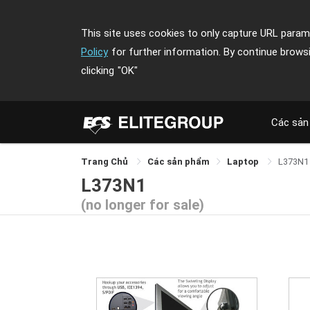
This site uses cookies to only capture URL parame
Policy
for further information. By continue brows
clicking
"OK"
Các sản
Trang Chủ
Các sản phẩm
Laptop
L373N1
L373N1
(no longer for sale)