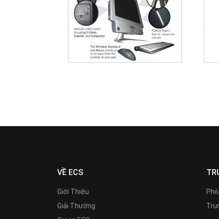
VỀ ECS
TR
Giới Thiệu
Phò
Giải Thưởng
Trun