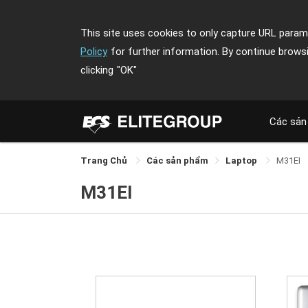
This site uses cookies to only capture URL parame
Policy
for further information. By continue brows
clicking
"OK"
Các sản
Trang Chủ
Các sản phẩm
Laptop
M31EI
M31EI