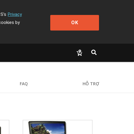
CS's
Privacy
OK
cookies by
FAQ
HỖ TRỢ