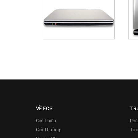
VỀ ECS
TR
Giới Thiệu
Phò
Giải Thưởng
Trun