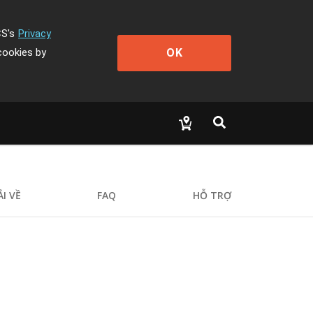
CS's
Privacy
OK
cookies by
ẢI VỀ
FAQ
HỖ TRỢ