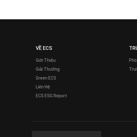
VỀ ECS
TR
Giới Thiệu
Phò
Giải Thưởng
Trun
Green ECS
Liên Hệ
ECS ESG Report