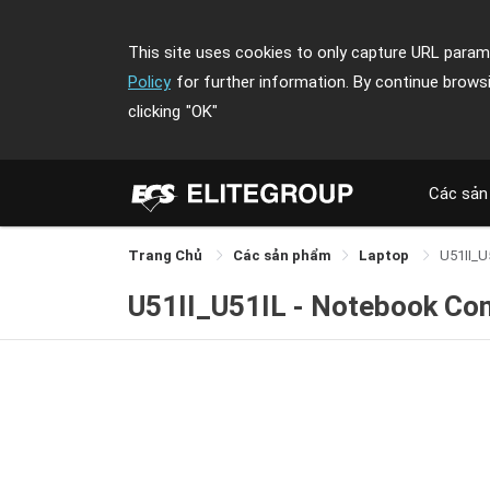
This site uses cookies to only capture URL parame
Policy
for further information. By continue brows
clicking
"OK"
Các sản
Trang Chủ
Các sản phẩm
Laptop
U51II_U
U51II_U51IL - Notebook Co