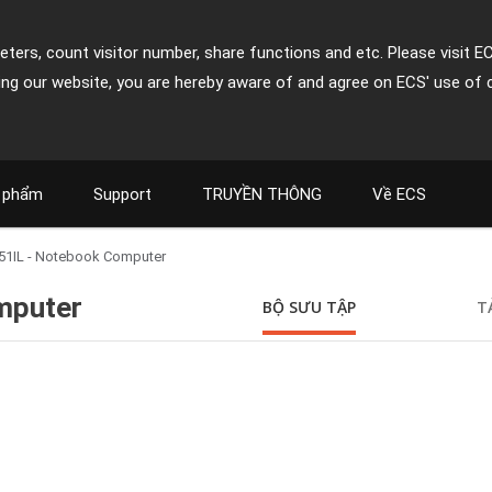
ters, count visitor number, share functions and etc. Please visit E
ing our website, you are hereby aware of and agree on ECS' use of 
 phẩm
Support
TRUYỀN THÔNG
Về ECS
51IL - Notebook Computer
mputer
BỘ SƯU TẬP
T