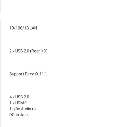
10/100/1G LAN
2 x USB 2.0 (Rear I/O)
Support DirectX 11.1
4 x USB 2.0
1 x HDMI™
1 giắc Audio ra
DC-in Jack