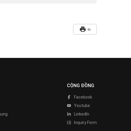
print
In
CỘNG ĐỒNG
Facebook
Youtube
hung
LinkedIn
Inquiry Form