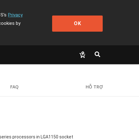
CS's
Privacy
OK
cookies by
FAQ
HỖ TRỢ
 series processors in LGA1150 socket