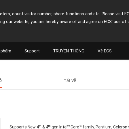
ters, count visitor number, share functions and etc. Please visit E
ing our website, you are hereby aware of and agree on ECS' use of 
 phẩm
Support
TRUYỀN THÔNG
Về ECS
Ố
TẢI VỀ
th
th
®
Supports New 4
& 4
gen Intel
Core™ family, Pentium, Celeron