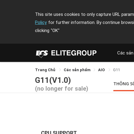
This site uses cookies to only capture URL parame
Policy
for further information. By continue brows
clicking
"OK"
Các sản
Trang Chủ
Các sản phẩm
AIO
G11
G11(V1.0)
THÔNG S
(no longer for sale)
CPU SUPPORT