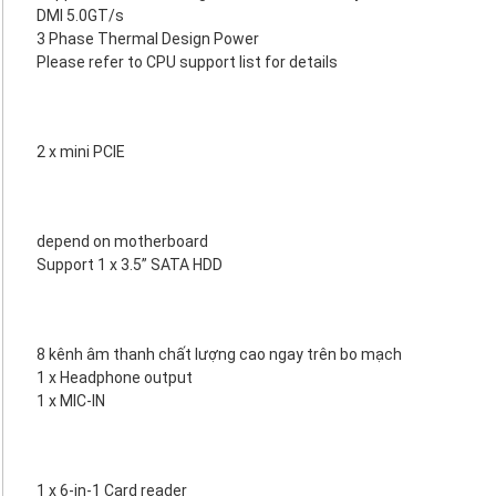
DMI 5.0GT/s
3 Phase Thermal Design Power
Please refer to CPU support list for details
2 x mini PCIE
depend on motherboard
Support 1 x 3.5” SATA HDD
8 kênh âm thanh chất lượng cao ngay trên bo mạch
1 x Headphone output
1 x MIC-IN
1 x 6-in-1 Card reader