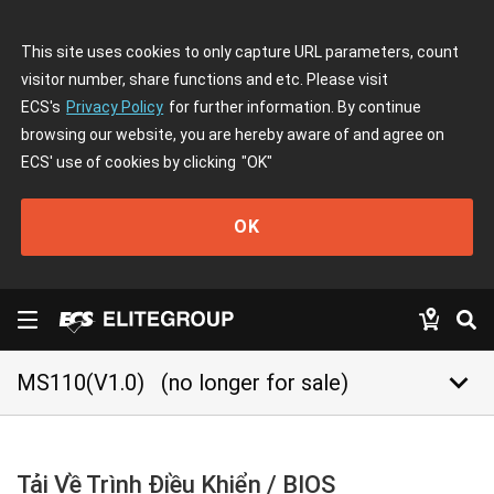
This site uses cookies to only capture URL parameters, count
visitor number, share functions and etc. Please visit
ECS's
Privacy Policy
for further information. By continue
browsing our website, you are hereby aware of and agree on
ECS' use of cookies by clicking
"OK"
OK
keyboard_arrow_down
MS110(V1.0)
(no longer for sale)
Tải Về Trình Điều Khiển / BIOS