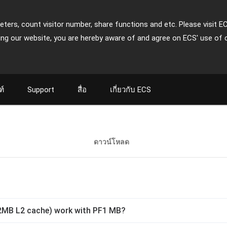
ters, count visitor number, share functions and etc. Please visit E
ing our website, you are hereby aware of and agree on ECS' use of 
ฑ์
Support
สื่อ
เกี่ยวกับ ECS
ดาวน์โหลด
h 2MB L2 cache) work with PF1 MB?