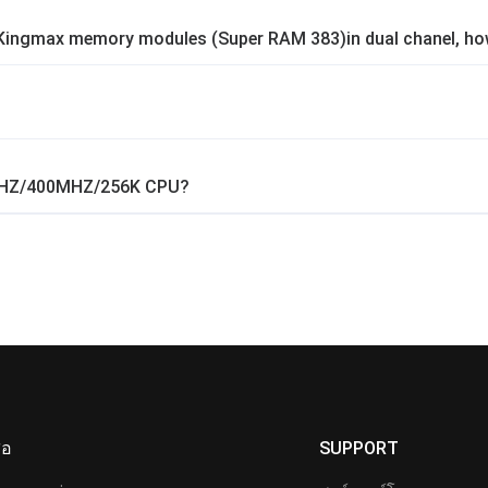
 Kingmax memory modules (Super RAM 383)in dual chanel, ho
8GHZ/400MHZ/256K CPU?
ื่อ
SUPPORT