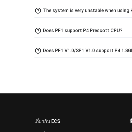
help_outline
The system is very unstable when using
help_outline
Does PF1 support P4 Prescott CPU?
help_outline
Does PF1 V1.0/SP1 V1.0 support P4 1.
เกี่ยวกับ ECS
ส