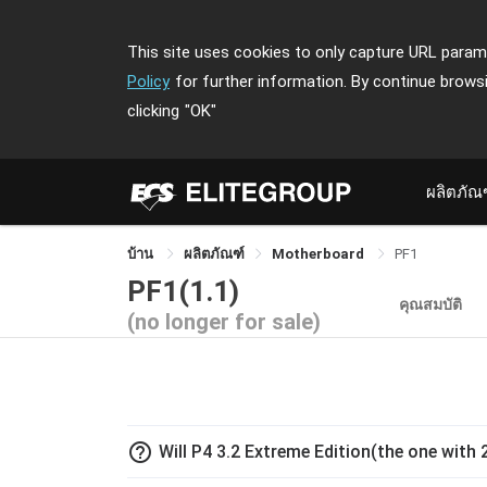
This site uses cookies to only capture URL parame
Policy
for further information. By continue brows
clicking
"OK"
ผลิตภัณ
บ้าน
ผลิตภัณฑ์
Motherboard
PF1
PF1(1.1)
คุณสมบัติ
(no longer for sale)
help_outline
Will P4 3.2 Extreme Edition(the one wit