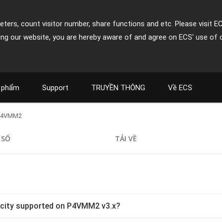
ters, count visitor number, share functions and etc. Please visit E
ing our website, you are hereby aware of and agree on ECS' use of 
 phẩm
Support
TRUYỀN THÔNG
Về ECS
P4VMM2
 SỐ
TẢI VỀ
city supported on P4VMM2 v3.x?