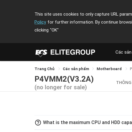
This site uses cookies to only capture URL parame
Policy
for further information. By continue brows
clicking
"OK"
Các sản
Trang Chủ
Các sản phẩm
Motherboard
P4VMM2(V3.2A)
THÔNG
(no longer for sale)
help_outline
What is the maximum CPU and HDD capa