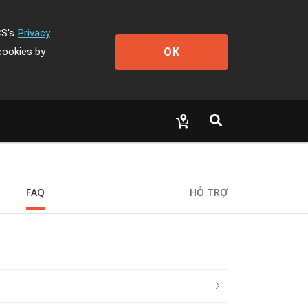
CS's
Privacy
OK
cookies by
FAQ
HỖ TRỢ