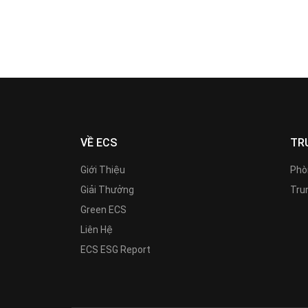
VỀ ECS
TR
Giới Thiệu
Phò
Giải Thưởng
Trun
Green ECS
Liên Hệ
ECS ESG Report