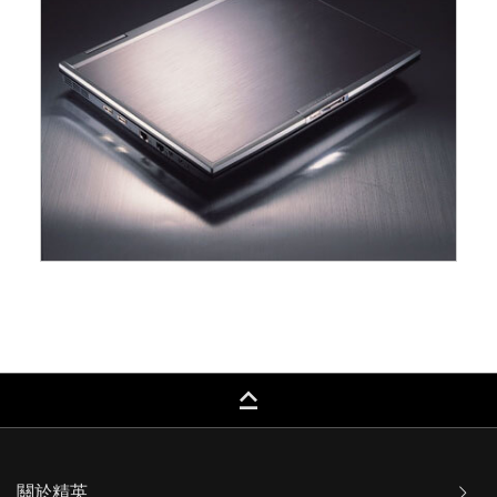
keyboard_capslock
關於精英