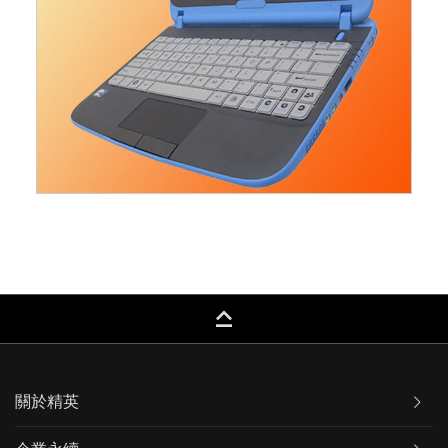
keyboard_capslock
關於精英