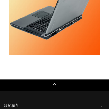
keyboard_capslock
關於精英