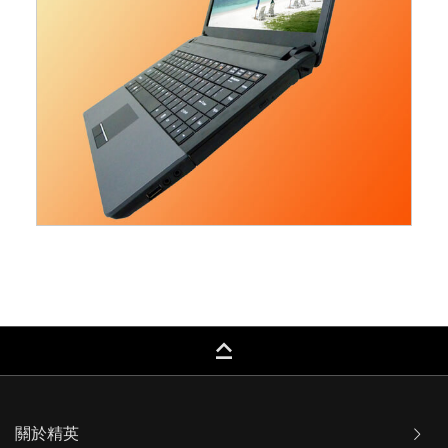
keyboard_capslock
關於精英