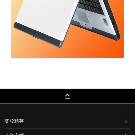
keyboard_capslock
關於精英