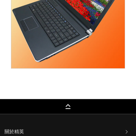
keyboard_capslock
關於精英