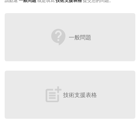
請點選
一般問題
或是填寫
技術支援表格
提交您的問題。
contact_support
一般問題
post_add
技術支援表格