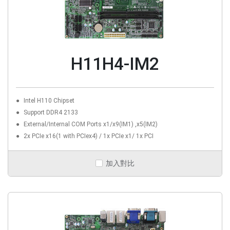
H11H4-IM2
Intel H110 Chipset
Support DDR4 2133
External/Internal COM Ports x1/x9(IM1) ,x5(IM2)
2x PCIe x16(1 with PCIex4) / 1x PCIe x1/ 1x PCI
加入對比