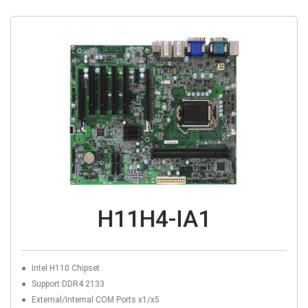
H11H4-IA1
Intel H110 Chipset
Support DDR4 2133
External/Internal COM Ports x1/x5