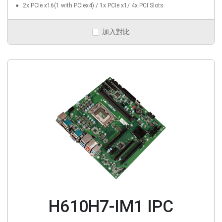
2x PCIe x16(1 with PCIex4) / 1x PCIe x1/ 4x PCI Slots
加入對比
H610H7-IM1 IPC