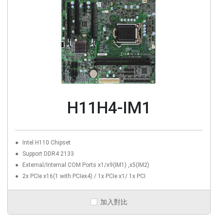
H11H4-IM1
Intel H110 Chipset
Support DDR4 2133
External/Internal COM Ports x1/x9(IM1) ,x5(IM2)
2x PCIe x16(1 with PCIex4) / 1x PCIe x1/ 1x PCI
加入對比