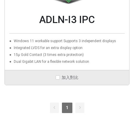
ADLN-I3 IPC
Windows 11 workable support Supports 3 independent displays
Integrated LVDS for an extra display option
15µ Gold Contact (3 times extra protection)
Dual Gigabit LAN for a flexible network solution
加入對比
1