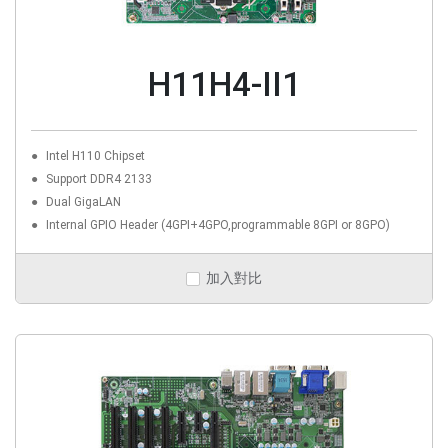
H11H4-II1
Intel H110 Chipset
Support DDR4 2133
Dual GigaLAN
Internal GPIO Header (4GPI+4GPO,programmable 8GPI or 8GPO)
加入對比