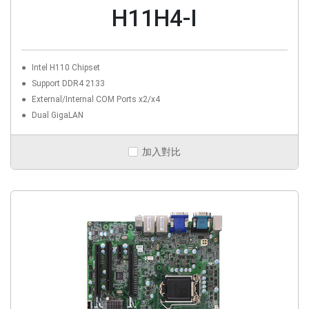
H11H4-I
Intel H110 Chipset
Support DDR4 2133
External/Internal COM Ports x2/x4
Dual GigaLAN
加入對比