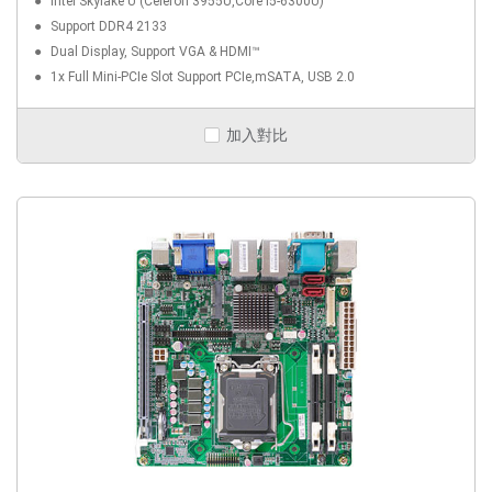
Intel Skylake U (Celeron 3955U,Core i5-6300U)
Support DDR4 2133
Dual Display, Support VGA & HDMI™
1x Full Mini-PCIe Slot Support PCIe,mSATA, USB 2.0
加入對比