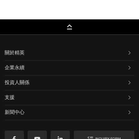
keyboard_capslock
關於精英
企業永續
投資人關係
支援
新聞中心