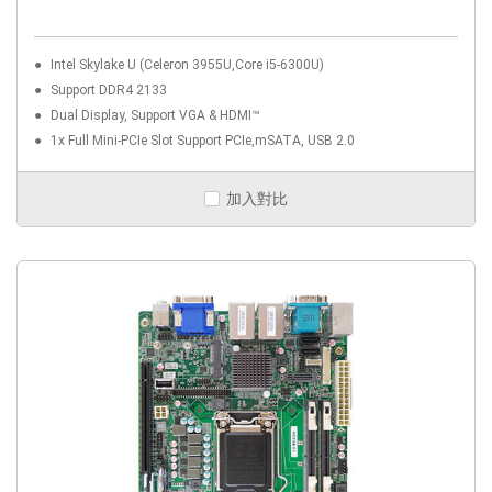
Intel Skylake U (Celeron 3955U,Core i5-6300U)
Support DDR4 2133
Dual Display, Support VGA & HDMI™
1x Full Mini-PCIe Slot Support PCIe,mSATA, USB 2.0
加入對比