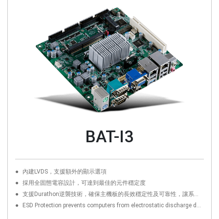
BAT-I3
內建LVDS，支援額外的顯示選項
採用全固態電容設計，可達到最佳的元件穩定度
支援Durathon逆襲技術，確保主機板的長效穩定性及可靠性，讓系統發揮完美表現。(3倍防潮電路板；通過極限溫差測試；1500項耐久驗證；超優質固態電容)
ESD Protection prevents computers from electrostatic discharge damage to enhanceits durability and lifespan