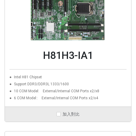
H81H3-IA1
Intel H81 Chipset
Support DDR3/DDR3L 1333/1600
10 COM Model: External/Internal COM Ports x2/x8
6 COM Model:: External/Internal COM Ports x2/x4
加入對比