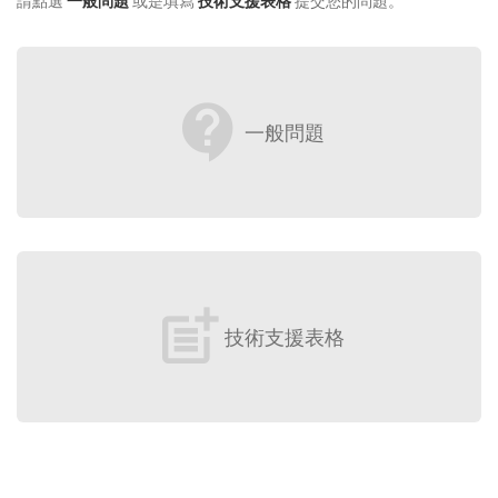
請點選
一般問題
或是填寫
技術支援表格
提交您的問題。
contact_support
一般問題
post_add
技術支援表格