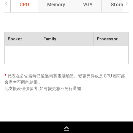
CPU
Memory
VGA
Storage
Socket
Family
Processor
*
代表在公告當時已通過精英電腦驗證。變更元件或是 CPU 都可能
會產生不同的結果，
此支援表僅供參考, 如有變更恕不另行通知。
keyboard_capslock