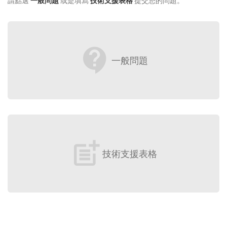
請點選
一般問題
或是填寫
技術支援表格
提交您的問題。
contact_support
一般問題
post_add
技術支援表格