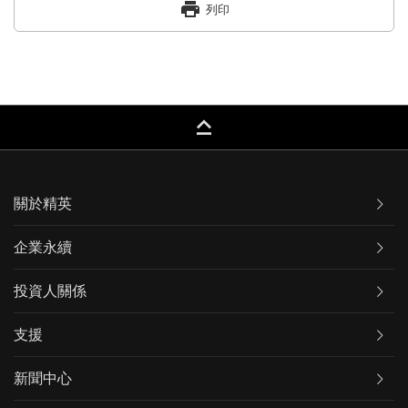
print
列印
keyboard_capslock
關於精英
企業永續
投資人關係
支援
新聞中心