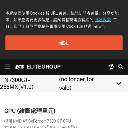
本網站僅使用 Cookies 於 URL 參數、統計訪問者數量、分享功能
等。如果您需要更多信息，請閱覽精英電腦官網的
隱私政策
了
解。您已了解並同意精英電腦使用 Cookie 請點選
"確定"
。
確定
(no longer for
N7300GT-
keyboard_arrow_down
256MX(V1.0)
sale)
GPU (繪圖處理單元)
®
採用 NVIDIA
GeForce™ 7300 GT GPU
®
®
支援 Microsoft Direct X
9 & OpenGL
2.0