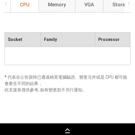
CPU
Memory
VGA
Storage
Socket
Family
Processor
*
代表在公告當時已通過精英電腦驗證。變更元件或是 CPU 都可能
會產生不同的結果，
此支援表僅供參考, 如有變更恕不另行通知。
keyboard_capslock