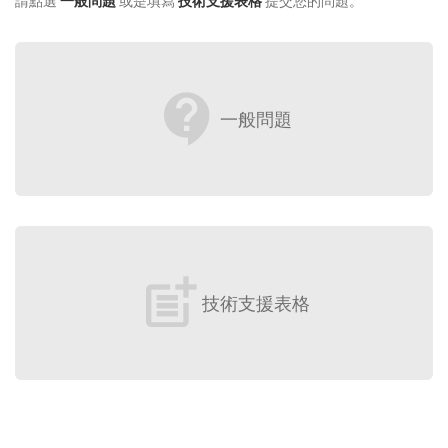
請點選
一般問題
或是填寫
技術支援表格
提交您的問題。
contact_support
一般問題
post_add
技術支援表格