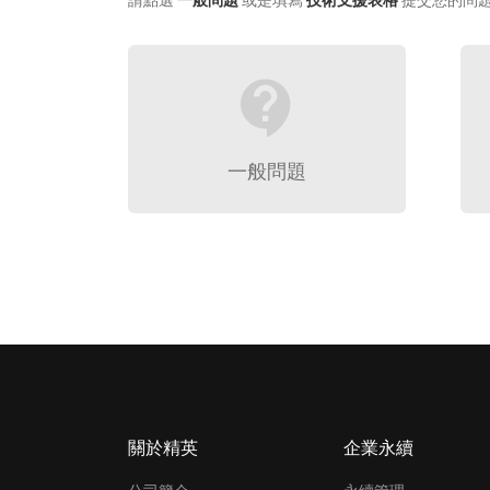
請點選
一般問題
或是填寫
技術支援表格
提交您的問
contact_support
一般問題
關於精英
企業永續