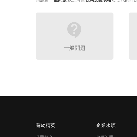
請點選
一般問題
或是填寫
技術支援表格
提交您的問
contact_support
一般問題
關於精英
企業永續